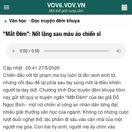
VOV6.VOV.VN
VOV6.VOV.VN
Một thế giới rung cảm
Văn học
Đọc truyện đêm khuya
CHUYÊN MỤC
"Mắt Đêm": Nốt lặng sau màu áo chiến sĩ
Khách VOV6
Văn học
Cập nhật : 20:41 27/5/2026
Nghệ thuật
Chiến đấu với tội phạm ma túy luôn là lằn ranh sinh tử,
nhưng nỗi đau để lại phía sau tay súng mới là điều khiến
Sân khấu
người ta day dứt. Chương trình Đọc truyện đêm khuya hôm
nay gửi tới quý vị truyện ngắn "Mắt Đêm" của tác giả Đỗ
Thiếu nhi
Ngọc Bích - một nữ chiến sĩ công an nhân dân từng đạt
nhiều giải thưởng văn học của ngành. Không có những cuộc
Kết nối VOV6
rượt đuổi nghẹt thở, tác phẩm đi sâu vào căn nhà của một
người mẹ góa. Con trai hy sinh, người mẹ ấy chìm vào