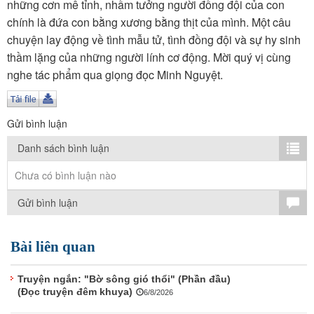
TÌM KIẾM
những cơn mê tỉnh, nhầm tưởng người đồng đội của con
chính là đứa con bằng xương bằng thịt của mình. Một câu
Vận hành bởi QI Corp
chuyện lay động về tình mẫu tử, tình đồng đội và sự hy sinh
thầm lặng của những người lính cơ động. Mời quý vị cùng
nghe tác phẩm qua giọng đọc Minh Nguyệt.
Gửi bình luận
Danh sách bình luận
Chưa có bình luận nào
Gửi bình luận
Bài liên quan
Truyện ngắn: "Bờ sông gió thổi" (Phần đầu)
(Đọc truyện đêm khuya)
6/8/2026