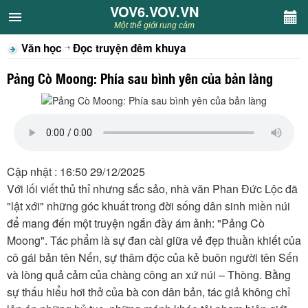
VOV6.VOV.VN
VOV6.VOV.VN
Một thế giới rung cảm
Văn học
Đọc truyện đêm khuya
CHUYÊN MỤC
Pảng Cò Moong: Phía sau bình yên của bản làng
Khách VOV6
Văn học
Nghệ thuật
Cập nhật : 16:50 29/12/2025
Với lối viết thủ thỉ nhưng sắc sảo, nhà văn Phan Đức Lộc đã
Sân khấu
"lật xới" những góc khuất trong đời sống dân sinh miền núi
để mang đến một truyện ngắn đầy ám ảnh: "Pảng Cò
Thiếu nhi
Moong". Tác phẩm là sự đan cài giữa vẻ đẹp thuần khiết của
cô gái bản tên Nến, sự thâm độc của kẻ buôn người tên Sến
Kết nối VOV6
và lòng quả cảm của chàng công an xứ núi – Thòng. Bằng
sự thấu hiểu hơi thở của bà con dân bản, tác giả không chỉ