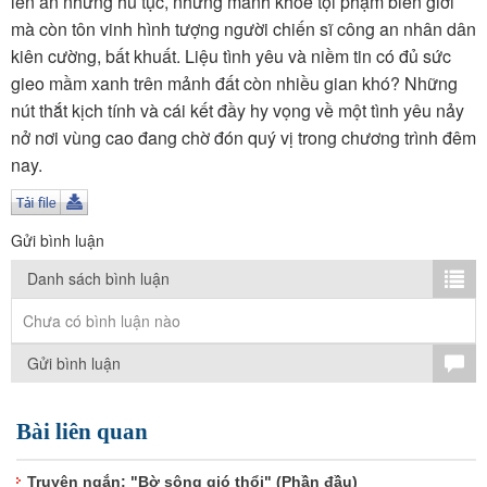
lên án những hủ tục, những mánh khóe tội phạm biên giới
TÌM KIẾM
mà còn tôn vinh hình tượng người chiến sĩ công an nhân dân
kiên cường, bất khuất. Liệu tình yêu và niềm tin có đủ sức
Vận hành bởi QI Corp
gieo mầm xanh trên mảnh đất còn nhiều gian khó? Những
nút thắt kịch tính và cái kết đầy hy vọng về một tình yêu nảy
nở nơi vùng cao đang chờ đón quý vị trong chương trình đêm
nay.
Gửi bình luận
Danh sách bình luận
Chưa có bình luận nào
Gửi bình luận
Bài liên quan
Truyện ngắn: "Bờ sông gió thổi" (Phần đầu)