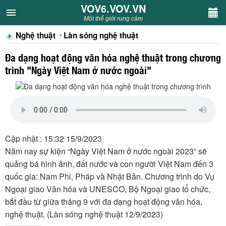
VOV6.VOV.VN
VOV6.VOV.VN
Một thế giới rung cảm
Nghệ thuật
Làn sóng nghệ thuật
CHUYÊN MỤC
Đa dạng hoạt động văn hóa nghệ thuật trong chương
Khách VOV6
trình "Ngày Việt Nam ở nước ngoài"
Văn học
Nghệ thuật
Cập nhật : 15:32 15/9/2023
Sân khấu
Năm nay sự kiện “Ngày Việt Nam ở nước ngoài 2023” sẽ
quảng bá hình ảnh, đất nước và con người Việt Nam đến 3
Thiếu nhi
quốc gia: Nam Phi, Pháp và Nhật Bản. Chương trình do Vụ
Ngoại giao Văn hóa và UNESCO, Bộ Ngoại giao tổ chức,
Kết nối VOV6
bắt đầu từ giữa tháng 9 với đa dạng hoạt động văn hóa,
nghệ thuật. (Làn sóng nghệ thuật 12/9/2023)