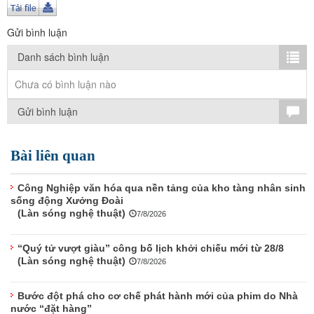
TÌM KIẾM
Gửi bình luận
Vận hành bởi QI Corp
Danh sách bình luận
Chưa có bình luận nào
Gửi bình luận
Bài liên quan
Công Nghiệp văn hóa qua nền tảng của kho tàng nhân sinh
sống động Xưởng Đoài
(Làn sóng nghệ thuật)
7/8/2026
“Quý tử vượt giàu” công bố lịch khởi chiếu mới từ 28/8
(Làn sóng nghệ thuật)
7/8/2026
Bước đột phá cho cơ chế phát hành mới của phim do Nhà
nước “đặt hàng”