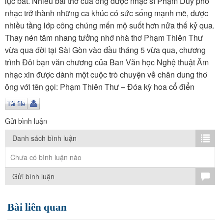
lục bát. Nhiều bài thơ của ông được nhạc sĩ Phạm Duy phổ
TÌM KIẾM
nhạc trở thành những ca khúc có sức sống mạnh mẽ, được
nhiều tầng lớp công chúng mến mộ suốt hơn nửa thế kỷ qua.
Vận hành bởi QI Corp
Thay nén tâm nhang tưởng nhớ nhà thơ Phạm Thiên Thư
vừa qua đời tại Sài Gòn vào đầu tháng 5 vừa qua, chương
trình Đôi bạn văn chương của Ban Văn học Nghệ thuật Âm
nhạc xin được dành một cuộc trò chuyện về chân dung thơ
ông với tên gọi: Phạm Thiên Thư – Đóa kỳ hoa cổ điển
Gửi bình luận
Danh sách bình luận
Chưa có bình luận nào
Gửi bình luận
Bài liên quan