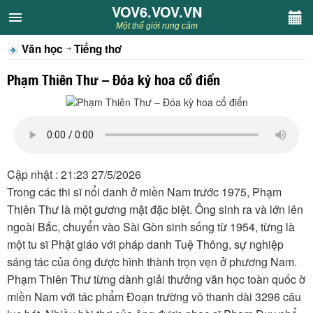
VOV6.VOV.VN
VOV6.VOV.VN
Một thế giới rung cảm
Văn học
Tiếng thơ
CHUYÊN MỤC
Phạm Thiên Thư – Đóa kỳ hoa cổ điển
Khách VOV6
Văn học
Nghệ thuật
Cập nhật : 21:23 27/5/2026
Trong các thi sĩ nổi danh ở miền Nam trước 1975, Phạm
Sân khấu
Thiên Thư là một gương mặt đặc biệt. Ông sinh ra và lớn lên
ngoài Bắc, chuyển vào Sài Gòn sinh sống từ 1954, từng là
Thiếu nhi
một tu sĩ Phật giáo với pháp danh Tuệ Thông, sự nghiệp
sáng tác của ông được hình thành trọn vẹn ở phương Nam.
Kết nối VOV6
Phạm Thiên Thư từng dành giải thưởng văn học toàn quốc ờ
miền Nam với tác phẩm Đoạn trường vô thanh dài 3296 câu