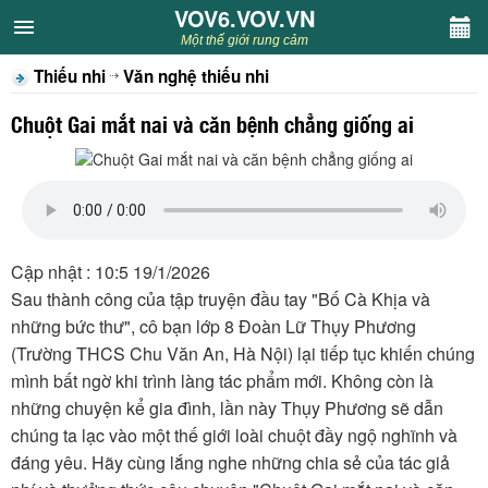
VOV6.VOV.VN
VOV6.VOV.VN
Một thế giới rung cảm
Thiếu nhi
Văn nghệ thiếu nhi
CHUYÊN MỤC
Chuột Gai mắt nai và căn bệnh chẳng giống ai
Khách VOV6
Văn học
Nghệ thuật
Cập nhật : 10:5 19/1/2026
Sau thành công của tập truyện đầu tay "Bố Cà Khịa và
Sân khấu
những bức thư", cô bạn lớp 8 Đoàn Lữ Thụy Phương
(Trường THCS Chu Văn An, Hà Nội) lại tiếp tục khiến chúng
Thiếu nhi
mình bất ngờ khi trình làng tác phẩm mới. Không còn là
những chuyện kể gia đình, lần này Thụy Phương sẽ dẫn
Kết nối VOV6
chúng ta lạc vào một thế giới loài chuột đầy ngộ nghĩnh và
đáng yêu. Hãy cùng lắng nghe những chia sẻ của tác giả