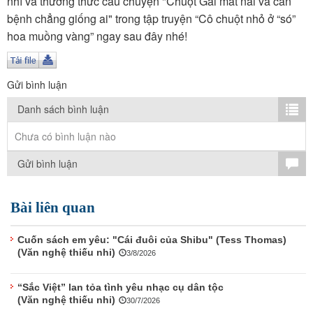
nhí và thưởng thức câu chuyện "Chuột Gai mắt nai và căn
TÌM KIẾM
bệnh chẳng giống ai" trong tập truyện “Cô chuột nhỏ ở “só”
hoa muồng vàng” ngay sau đây nhé!
Vận hành bởi QI Corp
Gửi bình luận
Danh sách bình luận
Chưa có bình luận nào
Gửi bình luận
Bài liên quan
Cuốn sách em yêu: "Cái đuôi của Shibu" (Tess Thomas)
(Văn nghệ thiếu nhi)
3/8/2026
“Sắc Việt” lan tỏa tình yêu nhạc cụ dân tộc
(Văn nghệ thiếu nhi)
30/7/2026