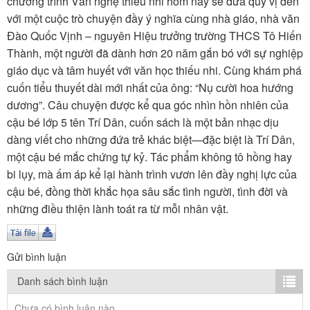
chương trình Văn nghệ thiếu nhi hôm nay sẽ đưa quý vị đến
TÌM KIẾM
với một cuộc trò chuyện đầy ý nghĩa cùng nhà giáo, nhà văn
Đào Quốc Vịnh – nguyên Hiệu trưởng trường THCS Tô Hiến
Vận hành bởi QI Corp
Thành, một người đã dành hơn 20 năm gắn bó với sự nghiệp
giáo dục và tâm huyết với văn học thiếu nhi. Cùng khám phá
cuốn tiểu thuyết dài mới nhất của ông: “Nụ cười hoa hướng
dương”. Câu chuyện được kể qua góc nhìn hồn nhiên của
cậu bé lớp 5 tên Trí Dân, cuốn sách là một bản nhạc dịu
dàng viết cho những đứa trẻ khác biệt—đặc biệt là Trí Dân,
một cậu bé mắc chứng tự kỷ. Tác phẩm không tô hồng hay
bi lụy, mà ấm áp kể lại hành trình vươn lên đầy nghị lực của
cậu bé, đồng thời khắc họa sâu sắc tình người, tình đời và
những điều thiện lành toát ra từ mỗi nhân vật.
Gửi bình luận
Danh sách bình luận
Chưa có bình luận nào