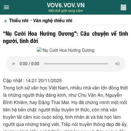
VOV6.VOV.VN
VOV6.VOV.VN
Một thế giới rung cảm
Thiếu nhi
Văn nghệ thiếu nhi
CHUYÊN MỤC
“Nụ Cười Hoa Hướng Dương": Câu chuyện về tình
Khách VOV6
người, tình đời
Văn học
Nghệ thuật
Cập nhật : 14:21 20/11/2025
Sân khấu
Trong lịch sử văn học Việt Nam, nhiều nhà văn lớn đồng thời
là những người thầy đáng kính, như Chu Văn An, Nguyễn
Thiếu nhi
Bỉnh Khiêm, hay Đặng Thai Mai. Họ đã chứng minh một mối
liên hệ bền chặt: người thầy truyền tri thức, còn nhà văn
Kết nối VOV6
truyền tải cảm xúc cuộc sống, tình nhân ái và bài học làm
người qua những trang viết. Tiếp nối truyền thống đẹp đẽ ấy,