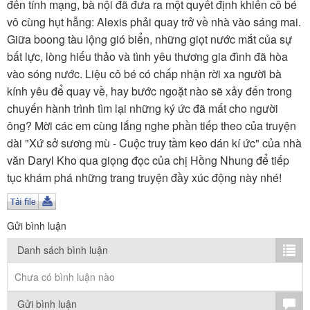
TÌM KIẾM
đến tính mạng, bà nội đã đưa ra một quyết định khiến cô bé
vô cùng hụt hẫng: Alexis phải quay trở về nhà vào sáng mai.
Vận hành bởi QI Corp
Giữa boong tàu lộng gió biển, những giọt nước mắt của sự
bất lực, lòng hiếu thảo và tình yêu thương gia đình đã hòa
vào sóng nước. Liệu cô bé có chấp nhận rời xa người bà
kính yêu để quay về, hay bước ngoặt nào sẽ xảy đến trong
chuyến hành trình tìm lại những ký ức đã mất cho người
ông? Mời các em cùng lắng nghe phần tiếp theo của truyện
dài "Xứ sở sương mù - Cuộc truy tầm keo dán kí ức" của nhà
văn Daryl Kho qua giọng đọc của chị Hồng Nhung để tiếp
tục khám phá những trang truyện đầy xúc động này nhé!
Gửi bình luận
Danh sách bình luận
Chưa có bình luận nào
Gửi bình luận