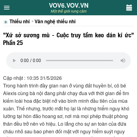
VOV6.VOV.VN
VOV6.VOV.VN
Một thế giới rung cảm
Thiếu nhi
Văn nghệ thiếu nhi
CHUYÊN MỤC
"Xứ sở sương mù - Cuộc truy tầm keo dán kí ức"
Khách VOV6
Phần 25
Văn học
Nghệ thuật
Cập nhật : 10:35 31/5/2026
Trong hành trình đầy gian nan ở vùng đất huyền bí, cô bé
Sân khấu
Alexis cùng bà nội đang phải chạy đua với thời gian để tìm
kiếm loài hoa đặc biệt nở vào bình minh đầu tiên của mùa
Thiếu nhi
xuân. Thế nhưng, trước mắt họ lại là những hiểm nguy khó
lường tại hòn đảo hoang sơ, nơi mà mọi phép thuật phòng
Kết nối VOV6
thân đều trở nên vô hiệu. Lo lắng cho sự an toàn của đứa
cháu nhỏ sau bao phen đối mặt với nguy hiểm suýt nguy