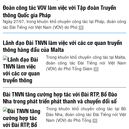
TÌM KIẾM
Đoàn công tác VOV làm việc với Tập đoàn Truyền
thông Quốc gia Pháp
Vận hành bởi QI Corp
Ngày 27/07, trong khuôn khổ chuyến công tác tại Pháp, đoàn công
tác Đài Tiếng nói Việt Nam (VOV) do Phó
+
Lãnh đạo Đài TNVN làm việc với các cơ quan truyền
thông hàng đầu của Malta
Trong khuôn khổ chuyến công tác tại Malta,
đoàn công tác Đài Tiếng nói Việt Nam
(VOV) do Phó Tổng Giám
+
Đài TNVN tăng cường hợp tác với Đài RTP, Bồ Đào
Nha trong phát triển phát thanh và chuyển đổi số
Trong khuôn khổ chuyến công tác tại Bồ
Đào Nha, đoàn công tác Đài Tiếng nói Việt
Nam (VOV) do Phó Tổng
+