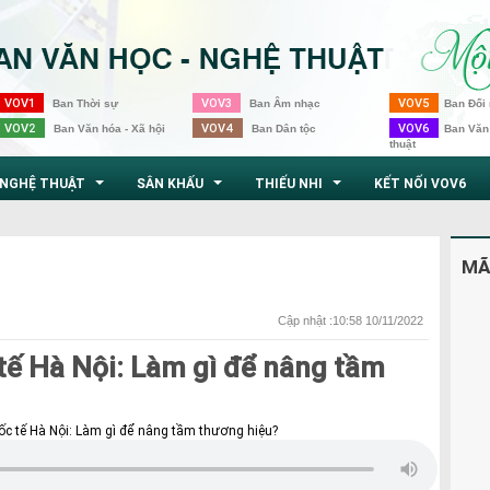
VOV1
VOV3
VOV5
Ban Thời sự
Ban Âm nhạc
Ban Đối 
VOV2
VOV4
VOV6
Ban Văn hóa - Xã hội
Ban Dân tộc
Ban Văn
thuật
NGHỆ THUẬT
SÂN KHẤU
THIẾU NHI
KẾT NỐI VOV6
...
...
...
MÃ
Cập nhật :10:58 10/11/2022
tế Hà Nội: Làm gì để nâng tầm