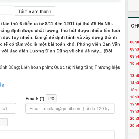
lần thứ 6 diễn ra từ 8/11 đến 12/11 tại thủ đô Hà Nội.
CH
hẳng định được chất lượng, thu hút được nhiều tên tuổi
 dự. Tuy nhiên, làm gì để định hình và xây dựng thành
08h0
 tế có tầm vóc là một bài toán khó. Phóng viên Ban Văn
08h3
 với đạo diễn Lương Đình Dũng về chủ đề này... (Đối
08h4
10h4
ình Dũng; Liên hoan phim; Quốc tế; Nâng tầm; Thương hiệu.
13h0
14h3
18h1
18h3
19h0
19h3
20h3
20h4
21h4