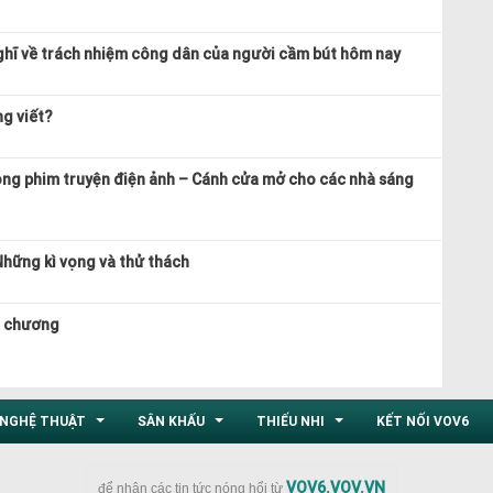
ghĩ về trách nhiệm công dân của người cầm bút hôm nay
ng viết?
ong phim truyện điện ảnh – Cánh cửa mở cho các nhà sáng
Những kì vọng và thử thách
n chương
NGHỆ THUẬT
SÂN KHẤU
THIẾU NHI
KẾT NỐI VOV6
...
...
...
VOV6.VOV.VN
để nhận các tin tức nóng hổi từ