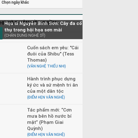
0 - 23h00
Đọc truyện đêm khuya
Chọn ngày khác
HE VÀ PHẢN HỒI NHIỀU
Họa sĩ Nguyễn Bỉnh Sơn: Cây đa cổ
thụ trong hội họa sơn mài
(CHÂN DUNG NGHỆ SỸ)
Cuốn sách em yêu: "Cái
đuôi của Shibu" (Tess
Thomas)
(VĂN NGHỆ THIẾU NHI)
Hành trình phục dựng
ký ức và sứ mệnh tri ân
của một dân tộc
(ĐIỂM HẸN VĂN NGHỆ)
Tác phẩm mới: “Cơn
mưa bên hồ nước bí
mật” (Phạm Giai
Quỳnh)
(ĐIỂM HẸN VĂN NGHỆ)