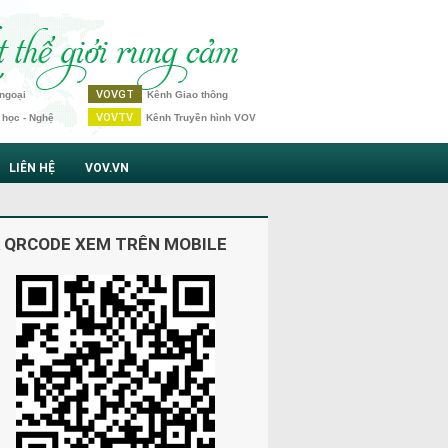
VOVGT
ngoại
Kênh Giao thông
VOVTV
 học - Nghệ
Kênh Truyền hình VOV
LIÊN HỆ
VOV.VN
 QRCODE XEM TRÊN MOBILE