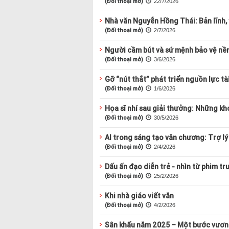
(Đối thoại mở)
22/7/2026
Nhà văn Nguyễn Hồng Thái: Bản lĩnh, 
(Đối thoại mở)
2/7/2026
Người cầm bút và sứ mệnh bảo vệ nề
(Đối thoại mở)
3/6/2026
Gỡ “nút thắt” phát triển nguồn lực t
(Đối thoại mở)
1/6/2026
Họa sĩ nhí sau giải thưởng: Những kho
(Đối thoại mở)
30/5/2026
AI trong sáng tạo văn chương: Trợ lý
(Đối thoại mở)
2/4/2026
Dấu ấn đạo diễn trẻ - nhìn từ phim tr
(Đối thoại mở)
25/2/2026
Khi nhà giáo viết văn
(Đối thoại mở)
4/2/2026
Sân khấu năm 2025 – Một bước vươn