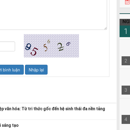
22h3
NG
1
2
3
p văn hóa: Từ tri thức gốc đến hệ sinh thái đa nền tảng
4
i sáng tạo