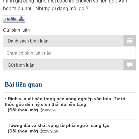
thính giả cùng nghe một cuộc trò chuyện với tên gọi: Văn
TÌM KIẾM
học thiếu nhi - Những gì đang mời gọi?
Vận hành bởi QI Corp
Gửi bình luận
Danh sách bình luận
Chưa có bình luận nào
Gửi bình luận
Bài liên quan
Định vị xuất bản trong nền công nghiệp văn hóa: Từ tri
thức gốc đến hệ sinh thái đa nền tảng
(Đối thoại mở)
5/8/2026
Tượng đài và khát vọng từ phía người sáng tạo
(Đối thoại mở)
22/7/2026