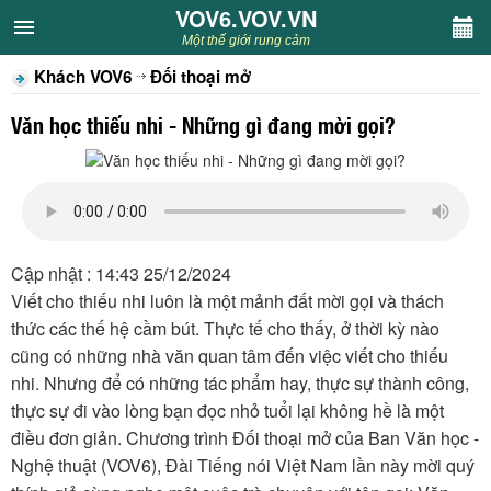
VOV6.VOV.VN
VOV6.VOV.VN
Một thế giới rung cảm
Khách VOV6
Đối thoại mở
CHUYÊN MỤC
Văn học thiếu nhi - Những gì đang mời gọi?
Khách VOV6
Văn học
Nghệ thuật
Cập nhật : 14:43 25/12/2024
Viết cho thiếu nhi luôn là một mảnh đất mời gọi và thách
Sân khấu
thức các thế hệ cầm bút. Thực tế cho thấy, ở thời kỳ nào
cũng có những nhà văn quan tâm đến việc viết cho thiếu
Thiếu nhi
nhi. Nhưng để có những tác phẩm hay, thực sự thành công,
thực sự đi vào lòng bạn đọc nhỏ tuổi lại không hề là một
Kết nối VOV6
điều đơn giản. Chương trình Đối thoại mở của Ban Văn học -
Nghệ thuật (VOV6), Đài Tiếng nói Việt Nam lần này mời quý