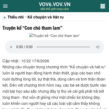
VOV6.VOV.VN
VOV6.VOV.VN
Một thế giới rung cảm
Thiếu nhi
Kể chuyện và Hát ru
CHUYÊN MỤC
Truyện kể “Con chó tham lam”
Khách VOV6
Văn học
Nghệ thuật
Cập nhật : 10:22 17/6/2026
Những câu chuyện trong chương trình "Kể chuyện và hát ru"
Sân khấu
luôn là người bạn đồng hành thân thiết, giúp các bạn nhỏ
nuôi dưỡng lòng tốt, sự thật thà, dũng cảm và tinh thần đoàn
Thiếu nhi
kết. Đến với chương trình hôm nay, các bé sẽ được bước vào
một bài học sâu sắc nhưng đầy lý thú về cái giả phải trả bởi
Kết nối VOV6
lòng tham - thứ vốn dĩ giống như một chiếc túi không đáy,
luôn khiến con người hay cả các loài vật cảm thấy không