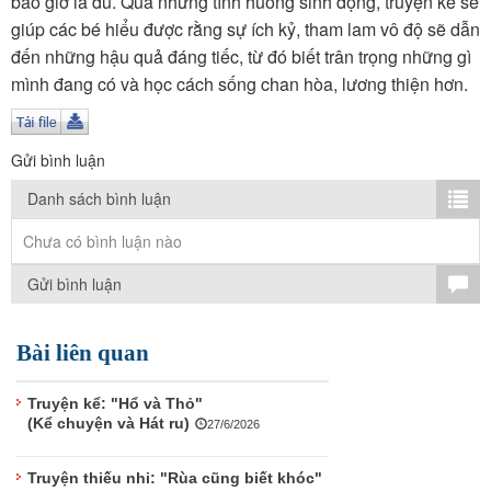
bao giờ là đủ. Qua những tình huống sinh động, truyện kể sẽ
TÌM KIẾM
giúp các bé hiểu được rằng sự ích kỷ, tham lam vô độ sẽ dẫn
đến những hậu quả đáng tiếc, từ đó biết trân trọng những gì
Vận hành bởi QI Corp
mình đang có và học cách sống chan hòa, lương thiện hơn.
Gửi bình luận
Danh sách bình luận
Chưa có bình luận nào
Gửi bình luận
Bài liên quan
Truyện kể: "Hổ và Thỏ"
(Kể chuyện và Hát ru)
27/6/2026
Truyện thiếu nhi: "Rùa cũng biết khóc"