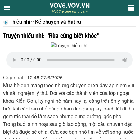
VOV6.VOV.VN
VOV6.VOV.VN
Một thế giới rung cảm
Thiếu nhi
Kể chuyện và Hát ru
CHUYÊN MỤC
Truyện thiếu nhi: "Rùa cũng biết khóc"
Khách VOV6
Văn học
Nghệ thuật
Cập nhật : 12:48 27/6/2026
Mùa hè đến mang theo những chuyến đi xa đầy ắp niềm vui
Sân khấu
và trải nghiệm lý thú. Đối với các thành viên của lớp ngoại
khóa Kiến Con, kỳ nghỉ hè năm nay lại càng trở nên ý nghĩa
Thiếu nhi
hơn khi các bạn nhỏ cùng nhau đeo găng tay, xách túi đi thu
gom rác thải để làm sạch những cung đường, góc phố.
Kết nối VOV6
Trong buổi sinh hoạt sau giờ lao động, một câu chuyện đặc
biệt đã được sẻ chia, đưa các bạn nhỏ tìm về với sóng nước