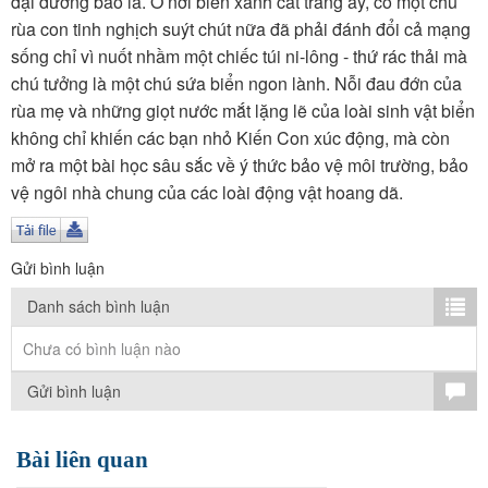
đại dương bao la. Ở nơi biển xanh cát trắng ấy, có một chú
TÌM KIẾM
rùa con tinh nghịch suýt chút nữa đã phải đánh đổi cả mạng
sống chỉ vì nuốt nhầm một chiếc túi ni-lông - thứ rác thải mà
Vận hành bởi QI Corp
chú tưởng là một chú sứa biển ngon lành. Nỗi đau đớn của
rùa mẹ và những giọt nước mắt lặng lẽ của loài sinh vật biển
không chỉ khiến các bạn nhỏ Kiến Con xúc động, mà còn
mở ra một bài học sâu sắc về ý thức bảo vệ môi trường, bảo
vệ ngôi nhà chung của các loài động vật hoang dã.
Gửi bình luận
Danh sách bình luận
Chưa có bình luận nào
Gửi bình luận
Bài liên quan