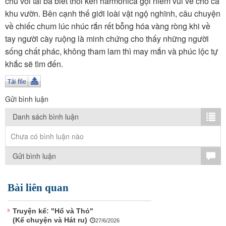
chú voi tài ba biết thổi kèn harmonica gọi niềm vui về cho cả
TÌM KIẾM
khu vườn. Bên cạnh thế giới loài vật ngộ nghĩnh, câu chuyện
về chiếc chum lúc nhúc rắn rết bỗng hóa vàng ròng khi về
Vận hành bởi QI Corp
tay người cày ruộng là minh chứng cho thấy những người
sống chất phác, không tham lam thì may mắn và phúc lộc tự
khắc sẽ tìm đến.
Gửi bình luận
Danh sách bình luận
Chưa có bình luận nào
Gửi bình luận
Bài liên quan
Truyện kể: "Hổ và Thỏ"
(Kể chuyện và Hát ru)
27/6/2026