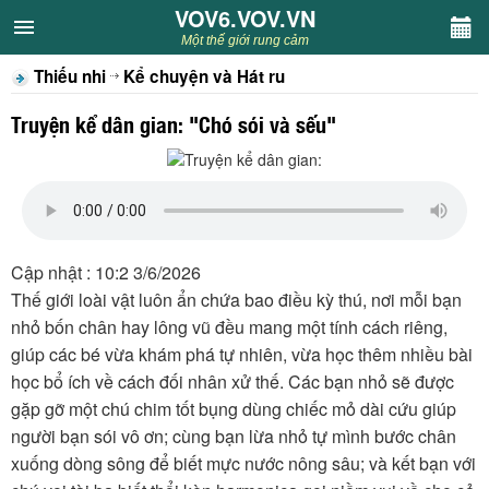
VOV6.VOV.VN
VOV6.VOV.VN
Một thế giới rung cảm
Thiếu nhi
Kể chuyện và Hát ru
CHUYÊN MỤC
Truyện kể dân gian: "Chó sói và sếu"
Khách VOV6
Văn học
Nghệ thuật
Cập nhật : 10:2 3/6/2026
Thế giới loài vật luôn ẩn chứa bao điều kỳ thú, nơi mỗi bạn
Sân khấu
nhỏ bốn chân hay lông vũ đều mang một tính cách riêng,
giúp các bé vừa khám phá tự nhiên, vừa học thêm nhiều bài
Thiếu nhi
học bổ ích về cách đối nhân xử thế. Các bạn nhỏ sẽ được
gặp gỡ một chú chim tốt bụng dùng chiếc mỏ dài cứu giúp
Kết nối VOV6
người bạn sói vô ơn; cùng bạn lừa nhỏ tự mình bước chân
xuống dòng sông để biết mực nước nông sâu; và kết bạn với