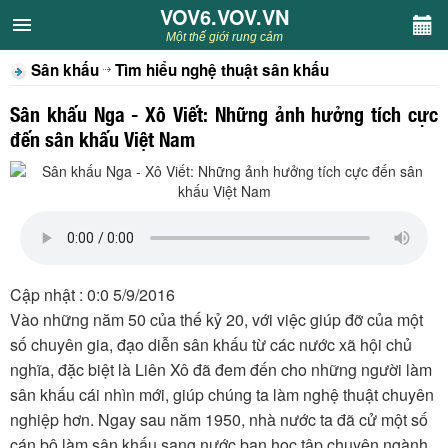
VOV6.VOV.VN
VOV6.VOV.VN
Một thế giới rung cảm
Sân khấu
Tìm hiểu nghệ thuật sân khấu
CHUYÊN MỤC
Sân khấu Nga - Xô Viết: Những ảnh hưởng tích cực
Khách VOV6
đến sân khấu Việt Nam
Văn học
Nghệ thuật
Sân khấu
Cập nhật : 0:0 5/9/2016
Vào những năm 50 của thế kỷ 20, với việc giúp đỡ của một
Thiếu nhi
số chuyên gia, đạo diễn sân khấu từ các nước xã hội chủ
nghĩa, đặc biệt là Liên Xô đã đem đến cho những người làm
Kết nối VOV6
sân khấu cái nhìn mới, giúp chúng ta làm nghệ thuật chuyên
nghiệp hơn. Ngay sau năm 1950, nhà nước ta đã cử một số
cán bộ làm sân khấu sang nước bạn học tập chuyên ngành