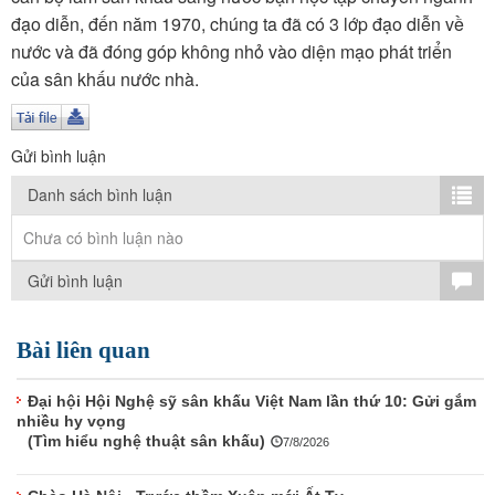
TÌM KIẾM
đạo diễn, đến năm 1970, chúng ta đã có 3 lớp đạo diễn về
nước và đã đóng góp không nhỏ vào diện mạo phát triển
Vận hành bởi QI Corp
của sân khấu nước nhà.
Gửi bình luận
Danh sách bình luận
Chưa có bình luận nào
Gửi bình luận
Bài liên quan
Đại hội Hội Nghệ sỹ sân khấu Việt Nam lần thứ 10: Gửi gắm
nhiều hy vọng
(Tìm hiểu nghệ thuật sân khấu)
7/8/2026