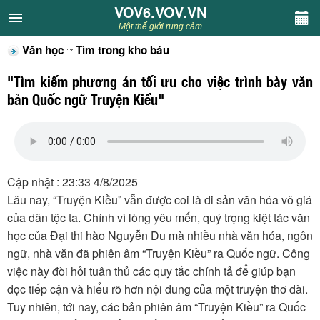
VOV6.VOV.VN
VOV6.VOV.VN
Một thế giới rung cảm
Văn học
Tìm trong kho báu
CHUYÊN MỤC
"Tìm kiếm phương án tối ưu cho việc trình bày văn
Khách VOV6
bản Quốc ngữ Truyện Kiều"
Văn học
Nghệ thuật
Cập nhật : 23:33 4/8/2025
Lâu nay, “Truyện Kiều” vẫn được coi là di sản văn hóa vô giá
Sân khấu
của dân tộc ta. Chính vì lòng yêu mến, quý trọng kiệt tác văn
học của Đại thi hào Nguyễn Du mà nhiều nhà văn hóa, ngôn
Thiếu nhi
ngữ, nhà văn đã phiên âm “Truyện Kiều” ra Quốc ngữ. Công
việc này đòi hỏi tuân thủ các quy tắc chính tả để giúp bạn
Kết nối VOV6
đọc tiếp cận và hiểu rõ hơn nội dung của một truyện thơ dài.
Tuy nhiên, tới nay, các bản phiên âm “Truyện Kiều” ra Quốc