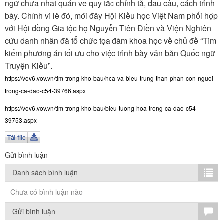
TÌM KIẾM
ngữ chưa nhất quán về quy tắc chính tả, dấu câu, cách trình
bày. Chính vì lẽ đó, mới đây Hội Kiều học Việt Nam phối hợp
Vận hành bởi QI Corp
với Hội đồng Gia tộc họ Nguyễn Tiên Điền và Viện Nghiên
cứu danh nhân đã tổ chức tọa đàm khoa học về chủ đề “Tìm
kiếm phương án tối ưu cho việc trình bày văn bản Quốc ngữ
Truyện Kiều”.
https://vov6.vov.vn/tim-trong-kho-bau/hoa-va-bieu-trung-than-phan-con-nguoi-
trong-ca-dao-c54-39766.aspx
https://vov6.vov.vn/tim-trong-kho-bau/bieu-tuong-hoa-trong-ca-dao-c54-
39753.aspx
Gửi bình luận
Danh sách bình luận
Chưa có bình luận nào
Gửi bình luận