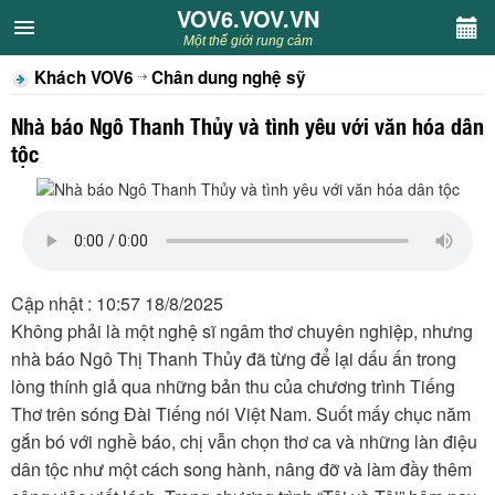
VOV6.VOV.VN
VOV6.VOV.VN
Một thế giới rung cảm
Khách VOV6
Chân dung nghệ sỹ
CHUYÊN MỤC
Nhà báo Ngô Thanh Thủy và tình yêu với văn hóa dân
Khách VOV6
tộc
Văn học
Nghệ thuật
Cập nhật : 10:57 18/8/2025
Sân khấu
Không phải là một nghệ sĩ ngâm thơ chuyên nghiệp, nhưng
nhà báo Ngô Thị Thanh Thủy đã từng để lại dấu ấn trong
Thiếu nhi
lòng thính giả qua những bản thu của chương trình Tiếng
Thơ trên sóng Đài Tiếng nói Việt Nam. Suốt mấy chục năm
Kết nối VOV6
gắn bó với nghề báo, chị vẫn chọn thơ ca và những làn điệu
dân tộc như một cách song hành, nâng đỡ và làm đầy thêm