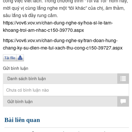
công việc viết lách. Trong chương trình “Tôi và Tôi” hôm nay,
TÌM KIẾM
mời quý vị cùng lắng nghe một “tôi khác” của chị, âm thầm,
sâu lắng và đầy rung cảm.
Vận hành bởi QI Corp
https://vov6.vov.vn/chan-dung-nghe-sy/hoa-si-le-tam-
khoang-troi-am-nhac-c150-39770.aspx
https://vov6.vov.vn/chan-dung-nghe-sy/tran-doan-hung-
chang-ky-su-dien-me-tui-xach-thu-cong-c150-39727.aspx
Gửi bình luận
Danh sách bình luận
Chưa có bình luận nào
Gửi bình luận
Bài liên quan