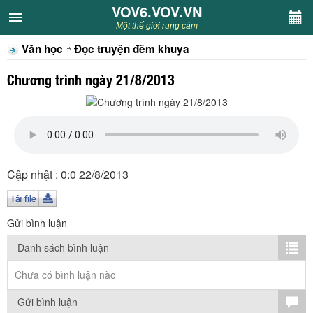
VOV6.VOV.VN
VOV6.VOV.VN
Một thế giới rung cảm
Văn học
Đọc truyện đêm khuya
CHUYÊN MỤC
Chương trình ngày 21/8/2013
Khách VOV6
Văn học
Nghệ thuật
Cập nhật : 0:0 22/8/2013
Sân khấu
Gửi bình luận
Thiếu nhi
Danh sách bình luận
Kết nối VOV6
Chưa có bình luận nào
Gửi bình luận