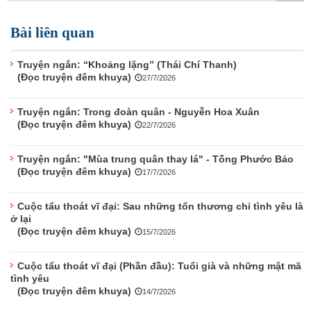
TÌM KIẾM
Bài liên quan
Vận hành bởi QI Corp
Truyện ngắn: “Khoảng lặng” (Thái Chí Thanh)
(Đọc truyện đêm khuya)
27/7/2026
Truyện ngắn: Trong đoàn quân - Nguyễn Hoa Xuân
(Đọc truyện đêm khuya)
22/7/2026
Truyện ngắn: "Mùa trung quân thay lá" - Tống Phước Bảo
(Đọc truyện đêm khuya)
17/7/2026
Cuộc tẩu thoát vĩ đại: Sau những tổn thương chỉ tình yêu là
ở lại
(Đọc truyện đêm khuya)
15/7/2026
Cuộc tẩu thoát vĩ đại (Phần đầu): Tuổi già và những mật mã
tình yêu
(Đọc truyện đêm khuya)
14/7/2026