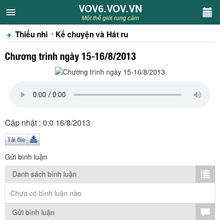
VOV6.VOV.VN
VOV6.VOV.VN
Một thế giới rung cảm
Thiếu nhi
Kể chuyện và Hát ru
CHUYÊN MỤC
Chương trình ngày 15-16/8/2013
Khách VOV6
Văn học
Nghệ thuật
Cập nhật : 0:0 16/8/2013
Sân khấu
Gửi bình luận
Thiếu nhi
Danh sách bình luận
Kết nối VOV6
Chưa có bình luận nào
Gửi bình luận