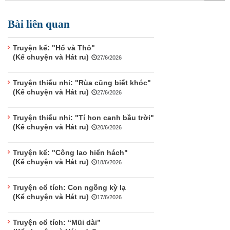
TÌM KIẾM
Bài liên quan
Vận hành bởi QI Corp
Truyện kể: "Hổ và Thỏ"
(Kể chuyện và Hát ru)
27/6/2026
Truyện thiếu nhi: "Rùa cũng biết khóc"
(Kể chuyện và Hát ru)
27/6/2026
Truyện thiếu nhi: "Tí hon canh bầu trời"
(Kể chuyện và Hát ru)
20/6/2026
Truyện kể: "Công lao hiển hách"
(Kể chuyện và Hát ru)
18/6/2026
Truyện cổ tích: Con ngỗng kỳ lạ
(Kể chuyện và Hát ru)
17/6/2026
Truyện cổ tích: “Mũi dài”