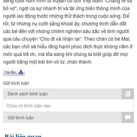
tiếng cười hóm hỉnh từ truyện cổ tích Việt Nam “Chàng rể và
TÌM KIẾM
bố vợ”, ngợi ca sự nhanh trí và tài ứng biến thông minh của
người lao động trước những thử thách trong cuộc sống. Để
Vận hành bởi QI Corp
rồi, từ những nụ cười sảng khoái ấy, chương trình dẫn dắt
các bé đến với những chiêm nghiệm sâu sắc về tình người
qua câu chuyện “Cho đi và nhận lại”. Theo chân cô bé Mai,
các bạn nhỏ sẽ hiểu rằng hạnh phúc đích thực không nằm ở
món quà trả ơn, mà tỏa sáng khi chúng ta biết giúp đỡ mọi
người bằng một trái tim vô tư, chân thành.
Gửi bình luận
Danh sách bình luận
Chưa có bình luận nào
Gửi bình luận
Bài liên quan