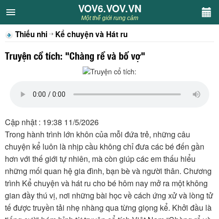
VOV6.VOV.VN
VOV6.VOV.VN
Một thế giới rung cảm
Thiếu nhi
Kể chuyện và Hát ru
CHUYÊN MỤC
Truyện cổ tích: "Chàng rể và bố vợ"
Khách VOV6
Văn học
Nghệ thuật
Cập nhật : 19:38 11/5/2026
Trong hành trình lớn khôn của mỗi đứa trẻ, những câu
Sân khấu
chuyện kể luôn là nhịp cầu không chỉ đưa các bé đến gần
hơn với thế giới tự nhiên, mà còn giúp các em thấu hiểu
Thiếu nhi
những mối quan hệ gia đình, bạn bè và người thân. Chương
trình Kể chuyện và hát ru cho bé hôm nay mở ra một không
Kết nối VOV6
gian đầy thú vị, nơi những bài học về cách ứng xử và lòng tử
tế được truyền tải nhẹ nhàng qua từng giọng kể. Khởi đầu là