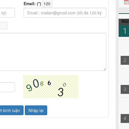
NG
1
2
3
4