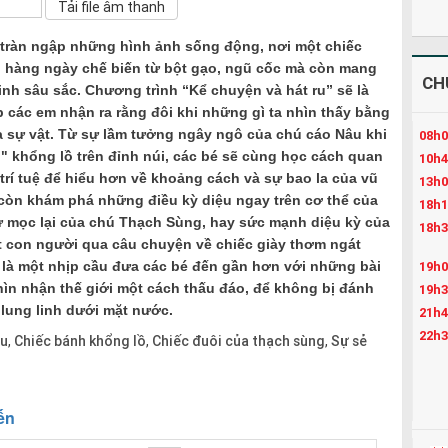
 tràn ngập những hình ảnh sống động, nơi một chiếc
 hàng ngày chế biến từ bột gạo, ngũ cốc mà còn mang
CH
inh sâu sắc. Chương trình “Kể chuyện và hát ru” sẽ là
p các em nhận ra rằng đôi khi những gì ta nhìn thấy bằng
a sự vật. Từ sự lầm tưởng ngây ngô của chú cáo Nâu khi
08h0
 khổng lồ trên đỉnh núi, các bé sẽ cùng học cách quan
10h4
 trí tuệ để hiểu hơn về khoảng cách và sự bao la của vũ
13h0
 còn khám phá những điều kỳ diệu ngay trên cơ thể của
18h1
tự mọc lại của chú Thạch Sùng, hay sức mạnh diệu kỳ của
18h3
 con người qua câu chuyện về chiếc giày thơm ngát
 là một nhịp cầu đưa các bé đến gần hơn với những bài
19h0
nhìn nhận thế giới một cách thấu đáo, để không bị đánh
19h3
lung linh dưới mặt nước.
21h4
22h3
ru
Chiếc bánh khổng lồ
Chiếc đuôi của thạch sùng
Sự sẻ
,
,
,