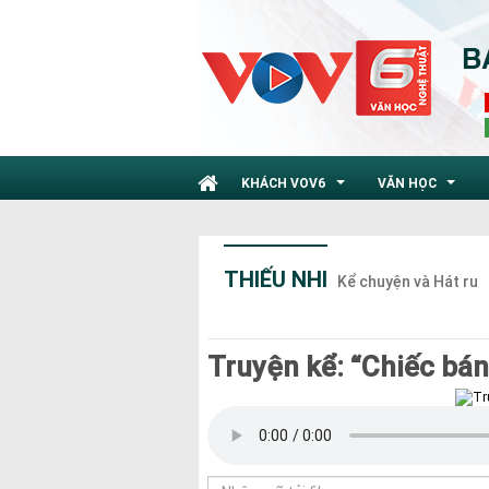
KHÁCH VOV6
VĂN HỌC
...
...
THIẾU NHI
Kể chuyện và Hát ru
Truyện kể: “Chiếc bán