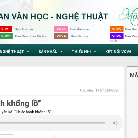
VOV1
VOV3
VOV5
Ban Thời sự
Ban Âm nhạc
Ban Đối 
VOV2
VOV4
VOV6
Ban Văn hóa - Xã hội
Ban Dân tộc
Ban Văn
thuật
NGHỆ THUẬT
SÂN KHẤU
THIẾU NHI
KẾT NỐI VOV6
...
...
...
MÃ
Cập nhật :19:57 11/5/2026
h khổng lồ”