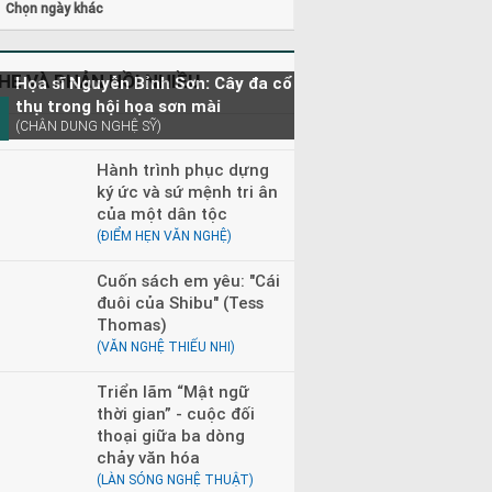
Chọn ngày khác
HE VÀ PHẢN HỒI NHIỀU
Họa sĩ Nguyễn Bỉnh Sơn: Cây đa cổ
thụ trong hội họa sơn mài
(CHÂN DUNG NGHỆ SỸ)
Hành trình phục dựng
ký ức và sứ mệnh tri ân
của một dân tộc
(ĐIỂM HẸN VĂN NGHỆ)
Cuốn sách em yêu: "Cái
đuôi của Shibu" (Tess
Thomas)
(VĂN NGHỆ THIẾU NHI)
Triển lãm “Mật ngữ
thời gian” - cuộc đối
thoại giữa ba dòng
chảy văn hóa
(LÀN SÓNG NGHỆ THUẬT)