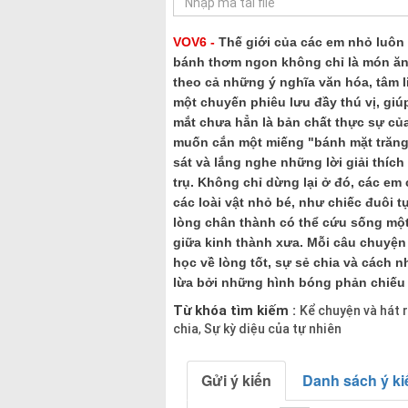
VOV6 -
Thế giới của các em nhỏ luôn
bánh thơm ngon không chỉ là món ăn
theo cả những ý nghĩa văn hóa, tâm l
một chuyến phiêu lưu đầy thú vị, giú
mắt chưa hẳn là bản chất thực sự củ
muốn cắn một miếng "bánh mặt trăng"
sát và lắng nghe những lời giải thích
trụ. Không chỉ dừng lại ở đó, các em
các loài vật nhỏ bé, như chiếc đuôi 
lòng chân thành có thể cứu sống một
giữa kinh thành xưa. Mỗi câu chuyện
học về lòng tốt, sự sẻ chia và cách 
lừa bởi những hình bóng phản chiếu 
Từ khóa tìm kiếm :
Kể chuyện và hát 
chia
Sự kỳ diệu của tự nhiên
,