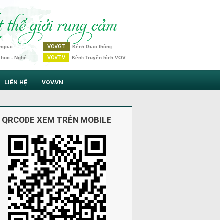
VOVGT
ngoại
Kênh Giao thông
VOVTV
 học - Nghệ
Kênh Truyền hình VOV
LIÊN HỆ
VOV.VN
 QRCODE XEM TRÊN MOBILE