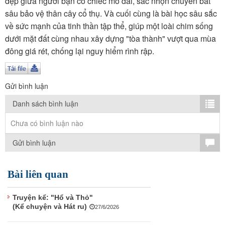
đẹp giữa người bạn có chiếc mỏ dài, sắc nhọn chuyên bắt
TÌM KIẾM
sâu bảo vệ thân cây cổ thụ. Và cuối cùng là bài học sâu sắc
về sức mạnh của tinh thần tập thể, giúp một loài chim sống
Vận hành bởi QI Corp
dưới mặt đất cùng nhau xây dựng "tòa thành" vượt qua mùa
đông giá rét, chống lại nguy hiểm rình rập.
Gửi bình luận
Danh sách bình luận
Chưa có bình luận nào
Gửi bình luận
Bài liên quan
Truyện kể: "Hổ và Thỏ"
(Kể chuyện và Hát ru)
27/6/2026