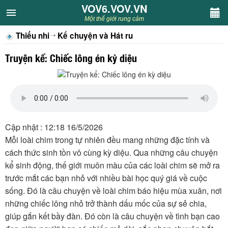
VOV6.VOV.VN
VOV6.VOV.VN
Một thế giới rung cảm
Thiếu nhi
Kể chuyện và Hát ru
CHUYÊN MỤC
Truyện kể: Chiếc lông én kỳ diệu
Khách VOV6
Văn học
Nghệ thuật
Cập nhật : 12:18 16/5/2026
Mỗi loài chim trong tự nhiên đều mang những đặc tính và
Sân khấu
cách thức sinh tồn vô cùng kỳ diệu. Qua những câu chuyện
kể sinh động, thế giới muôn màu của các loài chim sẽ mở ra
Thiếu nhi
trước mắt các bạn nhỏ với nhiều bài học quý giá về cuộc
sống. Đó là câu chuyện về loài chim báo hiệu mùa xuân, nơi
Kết nối VOV6
những chiếc lông nhỏ trở thành dấu mốc của sự sẻ chia,
giúp gắn kết bầy đàn. Đó còn là câu chuyện về tình bạn cao