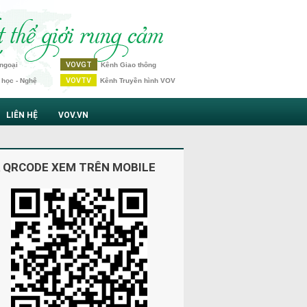
VOVGT
ngoại
Kênh Giao thông
VOVTV
 học - Nghệ
Kênh Truyền hình VOV
LIÊN HỆ
VOV.VN
 QRCODE XEM TRÊN MOBILE