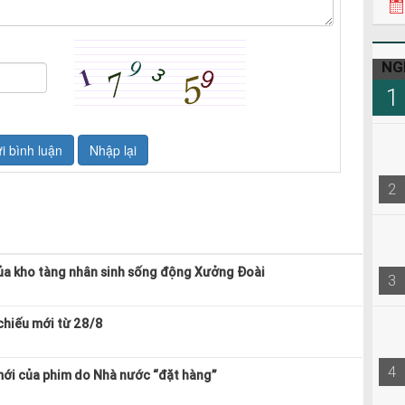
22h3
NG
1
2
ủa kho tàng nhân sinh sống động Xưởng Đoài
3
 chiếu mới từ 28/8
4
mới của phim do Nhà nước “đặt hàng”