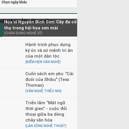
0 - 23h00
Đọc truyện đêm khuya
Chọn ngày khác
HE VÀ PHẢN HỒI NHIỀU
Họa sĩ Nguyễn Bỉnh Sơn: Cây đa cổ
thụ trong hội họa sơn mài
(CHÂN DUNG NGHỆ SỸ)
Hành trình phục dựng
ký ức và sứ mệnh tri ân
của một dân tộc
(ĐIỂM HẸN VĂN NGHỆ)
Cuốn sách em yêu: "Cái
đuôi của Shibu" (Tess
Thomas)
(VĂN NGHỆ THIẾU NHI)
Triển lãm “Mật ngữ
thời gian” - cuộc đối
thoại giữa ba dòng
chảy văn hóa
(LÀN SÓNG NGHỆ THUẬT)