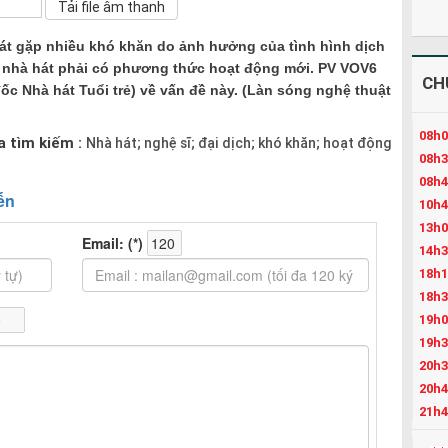
hát gặp nhiều khó khăn do ảnh hưởng của tình hình dịch
c nhà hát phải có phương thức hoạt động mới. PV VOV6
CH
c Nhà hát Tuổi trẻ) về vấn đề này. (Làn sóng nghệ thuật
08h0
a tìm kiếm :
Nhà hát; nghệ sĩ; đại dịch; khó khăn; hoạt động
08h3
08h4
10h4
13h0
14h3
18h1
18h3
19h0
19h3
20h3
20h4
21h4