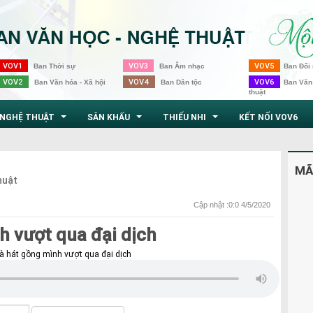
VOV1
VOV3
VOV5
Ban Thời sự
Ban Âm nhạc
Ban Đối 
VOV2
VOV4
VOV6
Ban Văn hóa - Xã hội
Ban Dân tộc
Ban Văn
thuật
NGHỆ THUẬT
SÂN KHẤU
THIẾU NHI
KẾT NỐI VOV6
...
...
...
MÃ
huật
Cập nhật :0:0 4/5/2020
h vượt qua đại dịch