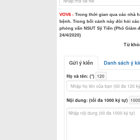
VOV6 -
Trong thời gian qua các nhà 
bệnh. Trong bối cảnh này đòi hỏi cá
phỏng vấn NSUT Sỹ Tiến (Phó Giám đố
24/4/2020)
Từ khó