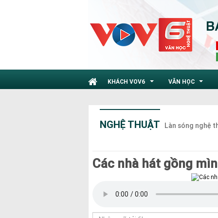
KHÁCH VOV6
VĂN HỌC
...
...
NGHỆ THUẬT
Làn sóng nghệ t
Các nhà hát gồng mìn