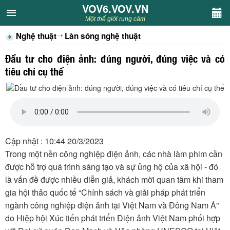
VOV6.VOV.VN
VOV6.VOV.VN
Một thế giới rung cảm
Nghệ thuật
Làn sóng nghệ thuật
CHUYÊN MỤC
Đầu tư cho điện ảnh: đúng người, đúng việc và có
Khách VOV6
tiêu chí cụ thể
Văn học
Nghệ thuật
Cập nhật : 10:44 20/3/2023
Sân khấu
Trong một nền công nghiệp điện ảnh, các nhà làm phim cần
được hỗ trợ quá trình sáng tạo và sự ủng hộ của xã hội - đó
Thiếu nhi
là vấn đề được nhiều diễn giả, khách mời quan tâm khi tham
gia hội thảo quốc tế “Chính sách và giải pháp phát triển
Kết nối VOV6
ngành công nghiệp điện ảnh tại Việt Nam và Đông Nam Á”
do Hiệp hội Xúc tiến phát triển Điện ảnh Việt Nam phối hợp