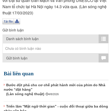
với Đại sứ quán Đan Mạch và Văn phòng UNESCO tại Việt
TÌM KIẾM
Nam tổ chức tại Hà Nội ngày 14.3 vừa qua. (Làn sóng nghệ
thuật 17/03/2023)
Vận hành bởi QI Corp
Gửi bình luận
Danh sách bình luận
Chưa có bình luận nào
Gửi bình luận
Bài liên quan
Bước đột phá cho cơ chế phát hành mới của phim do Nhà
nước “đặt hàng”
(Làn sóng nghệ thuật)
4/8/2026
Triển lãm “Mật ngữ thời gian” - cuộc đối thoại giữa ba dòng
chảy văn hóa