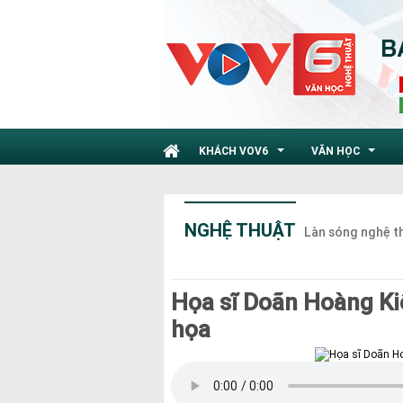
KHÁCH VOV6
VĂN HỌC
...
...
NGHỆ THUẬT
Làn sóng nghệ t
Họa sĩ Doãn Hoàng Ki
họa