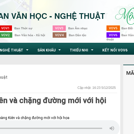
VOV1
VOV3
VOV5
Ban Thời sự
Ban Âm nhạc
Ban Đối 
VOV2
VOV4
VOV6
Ban Văn hóa - Xã hội
Ban Dân tộc
Ban Văn
thuật
NGHỆ THUẬT
SÂN KHẤU
THIẾU NHI
KẾT NỐI VOV6
...
...
...
MÃ
huật
Cập nhật :16:23 5/12/2025
ên và chặng đường mới với hội