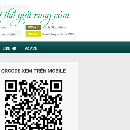
VOVGT
ngoại
Kênh Giao thông
VOVTV
 học - Nghệ
Kênh Truyền hình VOV
LIÊN HỆ
VOV.VN
 QRCODE XEM TRÊN MOBILE