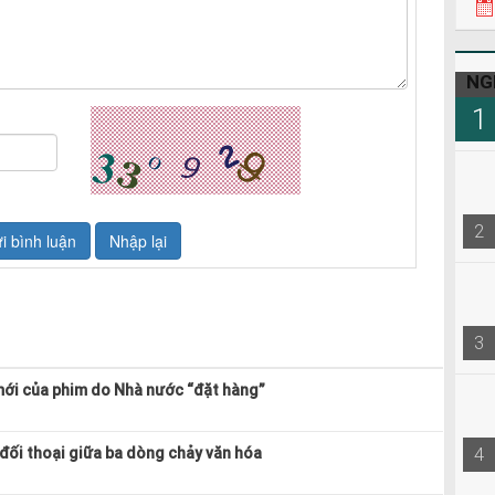
NG
1
2
3
mới của phim do Nhà nước “đặt hàng”
4
 đối thoại giữa ba dòng chảy văn hóa