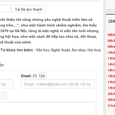
ới thiệu tới công chúng yêu nghệ thuật triển lãm cá
CH
ng tròn…”, như một hành trình chiêm nghiệm, tìm hiểu
970 tại Hà Nội, từng là một nghệ sĩ xiếc tên tuổi nhưng
08h0
ng hội họa, như một cách để tiếp tục chia sẻ, đối thoại,
08h3
hệ thuật của mình.
08h4
Từ khóa tìm kiếm :
Văn học
Nghệ thuật
Âm nhạc
Hội hoạ
,
,
,
10h4
13h0
14h3
18h1
18h3
19h0
19h3
20h3
20h4
21h4
22h3