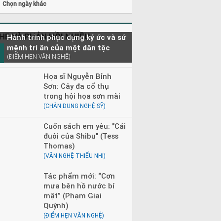
Chọn ngày khác
HE VÀ PHẢN HỒI NHIỀU
Hành trình phục dựng ký ức và sứ
mệnh tri ân của một dân tộc
(ĐIỂM HẸN VĂN NGHỆ)
Họa sĩ Nguyễn Bỉnh
Sơn: Cây đa cổ thụ
trong hội họa sơn mài
(CHÂN DUNG NGHỆ SỸ)
Cuốn sách em yêu: "Cái
đuôi của Shibu" (Tess
Thomas)
(VĂN NGHỆ THIẾU NHI)
Tác phẩm mới: “Cơn
mưa bên hồ nước bí
mật” (Phạm Giai
Quỳnh)
(ĐIỂM HẸN VĂN NGHỆ)