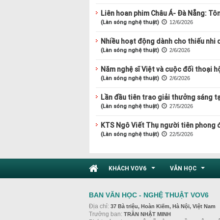
Liên hoan phim Châu Á- Đà Nẵng: Tôn 
(Làn sóng nghệ thuật)
12/6/2026
Nhiều hoạt động dành cho thiếu nhi d
(Làn sóng nghệ thuật)
2/6/2026
Năm nghệ sĩ Việt và cuộc đối thoại 
(Làn sóng nghệ thuật)
2/6/2026
Lần đầu tiên trao giải thưởng sáng t
(Làn sóng nghệ thuật)
27/5/2026
KTS Ngô Viết Thụ người tiên phong đ
(Làn sóng nghệ thuật)
22/5/2026
KHÁCH VOV6
VĂN HỌC
...
...
BAN VĂN HỌC - NGHỆ THUẬT VOV6
Địa chỉ:
37 Bà triệu, Hoàn Kiếm, Hà Nội, Việt Nam
Trưởng ban:
TRẦN NHẬT MINH