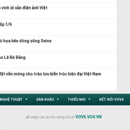
vinh di sản điện ảnh Việt
ịp 1/6
hội họa bên dòng sông Seine
ạo Lê Bá Đảng
ặt nền móng cho trào lưu kiến trúc hiện đại Việt Nam
NGHỆ THUẬT
SÂN KHẤU
THIẾU NHI
KẾT NỐI VOV6
...
...
...
VOV6.VOV.VN
để nhận các tin tức nóng hổi từ