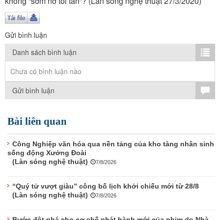
không “sớm nở tối tàn”? (Làn sóng nghệ thuật 27/3/2020)
TÌM KIẾM
Vận hành bởi QI Corp
Gửi bình luận
Danh sách bình luận
Chưa có bình luận nào
Gửi bình luận
Bài liên quan
Công Nghiệp văn hóa qua nền tảng của kho tàng nhân sinh
sống động Xưởng Đoài
(Làn sóng nghệ thuật)
7/8/2026
“Quý tử vượt giàu” công bố lịch khởi chiếu mới từ 28/8
(Làn sóng nghệ thuật)
7/8/2026
Bước đột phá cho cơ chế phát hành mới của phim do Nhà