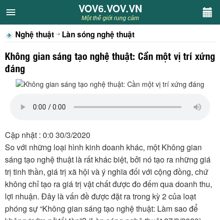
VOV6.VOV.VN
VOV6.VOV.VN
Một thế giới rung cảm
Nghệ thuật
Làn sóng nghệ thuật
CHUYÊN MỤC
Không gian sáng tạo nghệ thuật: Cần một vị trí xứng
Khách VOV6
đáng
Văn học
Nghệ thuật
Cập nhật : 0:0 30/3/2020
Sân khấu
So với những loại hình kinh doanh khác, một Không gian
sáng tạo nghệ thuật là rất khác biệt, bởi nó tạo ra những giá
Thiếu nhi
trị tinh thần, giá trị xã hội và ý nghĩa đối với cộng đồng, chứ
không chỉ tạo ra giá trị vật chất được đo đếm qua doanh thu,
Kết nối VOV6
lợi nhuận. Đây là vấn đề được đặt ra trong kỳ 2 của loạt
phóng sự “Không gian sáng tạo nghệ thuật: Làm sao để