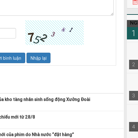
NG
1
2
3
ủa kho tàng nhân sinh sống động Xưởng Đoài
 chiếu mới từ 28/8
4
mới của phim do Nhà nước “đặt hàng”