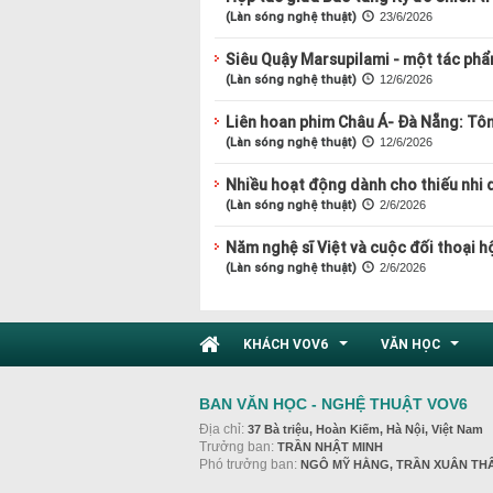
(Làn sóng nghệ thuật)
23/6/2026
Siêu Quậy Marsupilami - một tác phẩ
(Làn sóng nghệ thuật)
12/6/2026
Liên hoan phim Châu Á- Đà Nẵng: Tôn 
(Làn sóng nghệ thuật)
12/6/2026
Nhiều hoạt động dành cho thiếu nhi d
(Làn sóng nghệ thuật)
2/6/2026
Năm nghệ sĩ Việt và cuộc đối thoại 
(Làn sóng nghệ thuật)
2/6/2026
KHÁCH VOV6
VĂN HỌC
...
...
BAN VĂN HỌC - NGHỆ THUẬT VOV6
Địa chỉ:
37 Bà triệu, Hoàn Kiếm, Hà Nội, Việt Nam
Trưởng ban:
TRẦN NHẬT MINH
Phó trưởng ban:
NGÔ MỸ HẰNG, TRẦN XUÂN TH