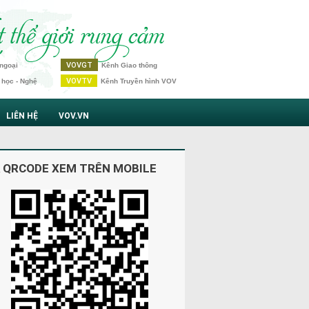
VOVGT
ngoại
Kênh Giao thông
VOVTV
 học - Nghệ
Kênh Truyền hình VOV
LIÊN HỆ
VOV.VN
 QRCODE XEM TRÊN MOBILE