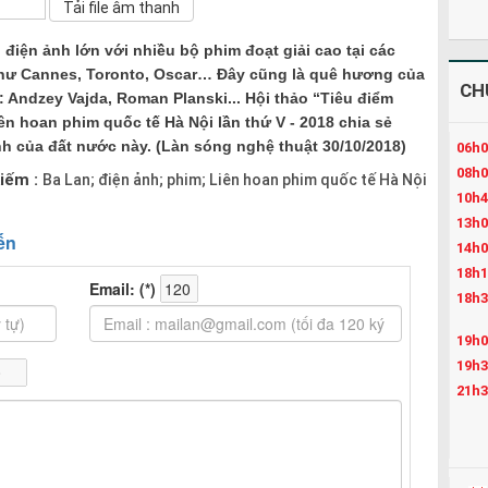
 điện ảnh lớn với nhiều bộ phim đoạt giải cao tại các
như Cannes, Toronto, Oscar… Đây cũng là quê hương của
CH
: Andzey Vajda, Roman Planski... Hội thảo “Tiêu điểm
n hoan phim quốc tế Hà Nội lần thứ V - 2018 chia sẻ
h của đất nước này. (Làn sóng nghệ thuật 30/10/2018)
06h0
08h0
iếm :
Ba Lan; điện ảnh; phim; Liên hoan phim quốc tế Hà Nội
10h4
13h0
14h0
18h1
18h3
19h0
19h3
21h3