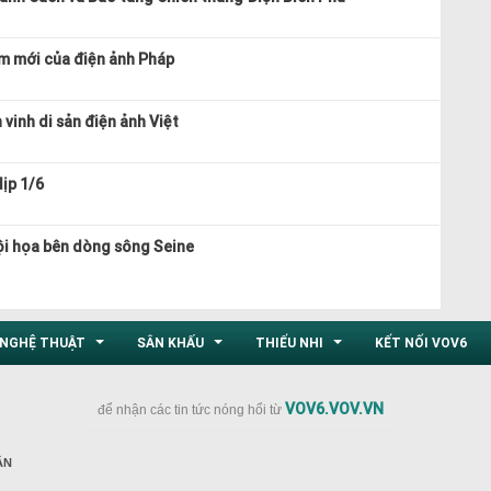
m mới của điện ảnh Pháp
vinh di sản điện ảnh Việt
ịp 1/6
hội họa bên dòng sông Seine
NGHỆ THUẬT
SÂN KHẤU
THIẾU NHI
KẾT NỐI VOV6
...
...
...
VOV6.VOV.VN
để nhận các tin tức nóng hổi từ
ÂN