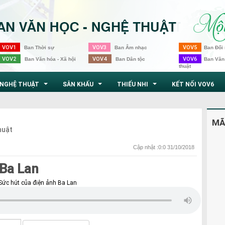
VOV1
VOV3
VOV5
Ban Thời sự
Ban Âm nhạc
Ban Đối 
VOV2
VOV4
VOV6
Ban Văn hóa - Xã hội
Ban Dân tộc
Ban Văn
thuật
NGHỆ THUẬT
SÂN KHẤU
THIẾU NHI
KẾT NỐI VOV6
...
...
...
MÃ
huật
Cập nhật :0:0 31/10/2018
 Ba Lan