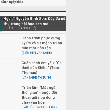
Chọn ngày khác
HE VÀ PHẢN HỒI NHIỀU
Họa sĩ Nguyễn Bỉnh Sơn: Cây đa cổ
thụ trong hội họa sơn mài
(CHÂN DUNG NGHỆ SỸ)
Hành trình phục dựng
ký ức và sứ mệnh tri ân
của một dân tộc
(ĐIỂM HẸN VĂN NGHỆ)
Cuốn sách em yêu: "Cái
đuôi của Shibu" (Tess
Thomas)
(VĂN NGHỆ THIẾU NHI)
Triển lãm “Mật ngữ
thời gian” - cuộc đối
thoại giữa ba dòng
chảy văn hóa
(LÀN SÓNG NGHỆ THUẬT)