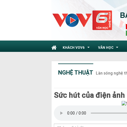
KHÁCH VOV6
VĂN HỌC
...
...
NGHỆ THUẬT
Làn sóng nghệ t
Sức hút của điện ảnh