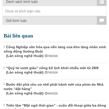
TÌM KIẾM
Danh sách bình luận
Chưa có bình luận nào
Vận hành bởi QI Corp
Gửi bình luận
Bài liên quan
Công Nghiệp văn hóa qua nền tảng của kho tàng nhân sinh
sống động Xưởng Đoài
(Làn sóng nghệ thuật)
7/8/2026
“Quý tử vượt giàu” công bố lịch khởi chiếu mới từ 28/8
(Làn sóng nghệ thuật)
7/8/2026
Bước đột phá cho cơ chế phát hành mới của phim do Nhà
nước “đặt hàng”
(Làn sóng nghệ thuật)
4/8/2026
Triển lãm “Mật ngữ thời gian” - cuộc đối thoại giữa ba dòng