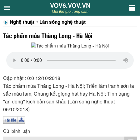
VOV6.VOV.VN
VOV6.VOV.VN
Một thế giới rung cảm
Nghệ thuật
Làn sóng nghệ thuật
CHUYÊN MỤC
Tác phẩm múa Thăng Long - Hà Nội
Khách VOV6
Văn học
Nghệ thuật
Cập nhật : 0:0 12/10/2018
Tác phẩm múa Thăng Long - Hà Nội; Triển lãm tranh sơn ta
Sân khấu
sắc màu lam; Chung kết giọng hát hay Hà Nội; Tình trạng
"ăn đong" kịch bản sân khấu (Làn sóng nghệ thuật
Thiếu nhi
05/10/2018)
Kết nối VOV6
Gửi bình luận