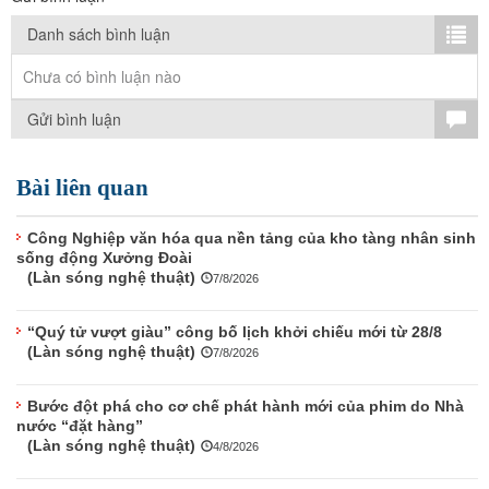
TÌM KIẾM
Danh sách bình luận
Vận hành bởi QI Corp
Chưa có bình luận nào
Gửi bình luận
Bài liên quan
Công Nghiệp văn hóa qua nền tảng của kho tàng nhân sinh
sống động Xưởng Đoài
(Làn sóng nghệ thuật)
7/8/2026
“Quý tử vượt giàu” công bố lịch khởi chiếu mới từ 28/8
(Làn sóng nghệ thuật)
7/8/2026
Bước đột phá cho cơ chế phát hành mới của phim do Nhà
nước “đặt hàng”
(Làn sóng nghệ thuật)
4/8/2026