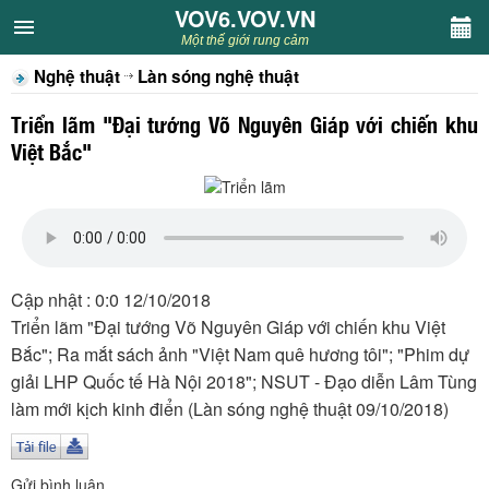
VOV6.VOV.VN
VOV6.VOV.VN
Một thế giới rung cảm
Nghệ thuật
Làn sóng nghệ thuật
CHUYÊN MỤC
Triển lãm "Đại tướng Võ Nguyên Giáp với chiến khu
Khách VOV6
Việt Bắc"
Văn học
Nghệ thuật
Cập nhật : 0:0 12/10/2018
Sân khấu
Triển lãm "Đại tướng Võ Nguyên Giáp với chiến khu Việt
Bắc"; Ra mắt sách ảnh "Việt Nam quê hương tôi"; "Phim dự
Thiếu nhi
giải LHP Quốc tế Hà Nội 2018"; NSUT - Đạo diễn Lâm Tùng
làm mới kịch kinh điển (Làn sóng nghệ thuật 09/10/2018)
Kết nối VOV6
Gửi bình luận