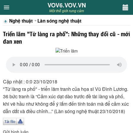
VOV6.VOV.VN
VOV6.VOV.VN
Một thế giới rung cảm
Nghệ thuật
Làn sóng nghệ thuật
CHUYÊN MỤC
Triển lãm "Từ làng ra phố": Những thay đổi cũ - mới
Khách VOV6
đan xen
Văn học
Nghệ thuật
Cập nhật : 0:0 23/10/2018
Sân khấu
"Từ làng ra phố" - triển lãm tranh của họa sĩ Vũ Đình Lương.
36 bức tranh là “Cảm xúc dạt dào trước đề tài làng và phố,
Thiếu nhi
khi vẽ hầu như không để ý lắm đến tính toán mà để cảm xúc
dẫn dắt và điều chỉnh...” (Làn sóng nghệ thuật 23/10/2018)
Kết nối VOV6
Gửi bình luận