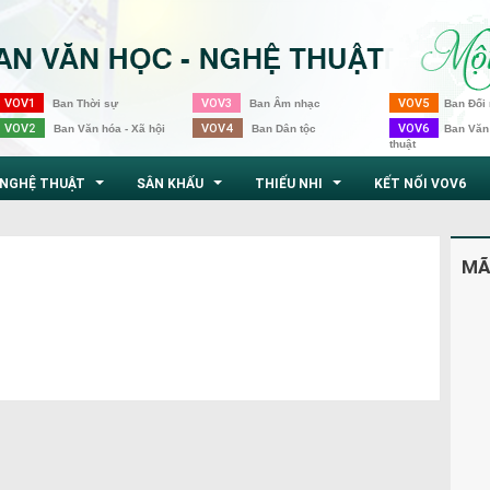
VOV1
VOV3
VOV5
Ban Thời sự
Ban Âm nhạc
Ban Đối 
VOV2
VOV4
VOV6
Ban Văn hóa - Xã hội
Ban Dân tộc
Ban Văn
thuật
NGHỆ THUẬT
SÂN KHẤU
THIẾU NHI
KẾT NỐI VOV6
...
...
...
MÃ