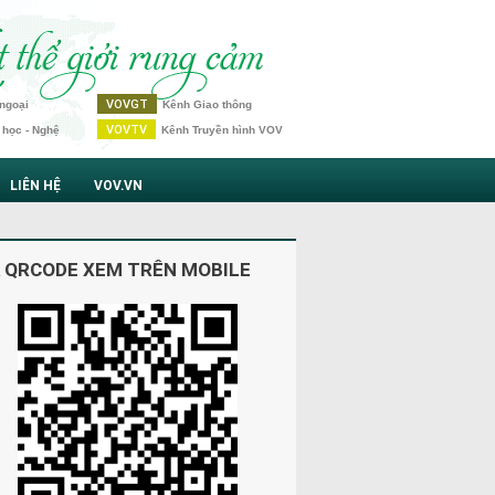
VOVGT
ngoại
Kênh Giao thông
VOVTV
 học - Nghệ
Kênh Truyền hình VOV
LIÊN HỆ
VOV.VN
 QRCODE XEM TRÊN MOBILE