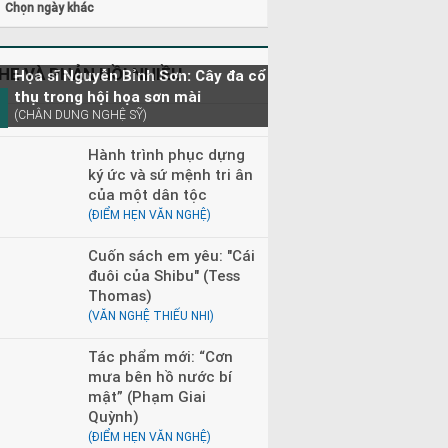
Chọn ngày khác
HE VÀ PHẢN HỒI NHIỀU
Họa sĩ Nguyễn Bỉnh Sơn: Cây đa cổ
thụ trong hội họa sơn mài
(CHÂN DUNG NGHỆ SỸ)
Hành trình phục dựng
ký ức và sứ mệnh tri ân
của một dân tộc
(ĐIỂM HẸN VĂN NGHỆ)
Cuốn sách em yêu: "Cái
đuôi của Shibu" (Tess
Thomas)
(VĂN NGHỆ THIẾU NHI)
Tác phẩm mới: “Cơn
mưa bên hồ nước bí
mật” (Phạm Giai
Quỳnh)
(ĐIỂM HẸN VĂN NGHỆ)