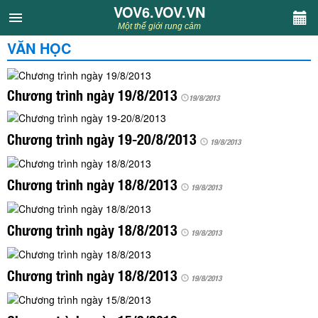
VOV6.VOV.VN
VOV6.VOV.VN
Một thế giới rung cảm
VĂN HỌC
CHUYÊN MỤC
Khách VOV6
Chương trình ngày 19/8/2013
19/8/2013
Văn học
Chương trình ngày 19-20/8/2013
19/8/2013
Nghệ thuật
Chương trình ngày 18/8/2013
19/8/2013
Sân khấu
Chương trình ngày 18/8/2013
19/8/2013
Thiếu nhi
Chương trình ngày 18/8/2013
Kết nối VOV6
19/8/2013