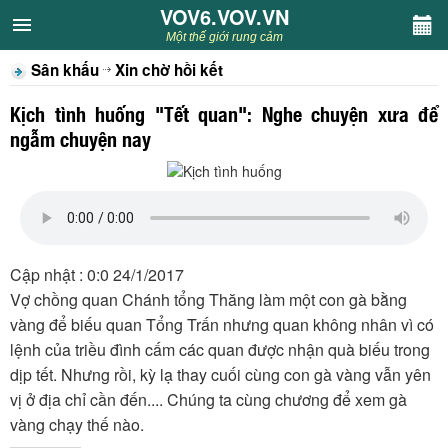
VOV6.VOV.VN
VOV6.VOV.VN
Một thế giới rung cảm
Sân khấu
Xin chờ hồi kết
CHUYÊN MỤC
Kịch tình huống "Tết quan": Nghe chuyện xưa để
Khách VOV6
ngẫm chuyện nay
Văn học
Nghệ thuật
Cập nhật : 0:0 24/1/2017
Sân khấu
Vợ chồng quan Chánh tổng Thăng làm một con gà bằng
vàng để biếu quan Tổng Trấn nhưng quan không nhân vì có
Thiếu nhi
lệnh của triều đình cấm các quan được nhận quà biếu trong
dịp tết. Nhưng rồi, kỳ lạ thay cuối cùng con gà vàng vẫn yên
Kết nối VOV6
vị ở địa chỉ cần đến.... Chúng ta cùng chương để xem gà
vàng chạy thế nào.