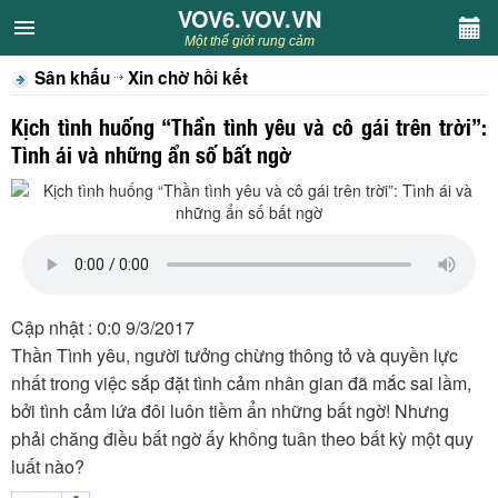
VOV6.VOV.VN
VOV6.VOV.VN
Một thế giới rung cảm
Sân khấu
Xin chờ hồi kết
CHUYÊN MỤC
Kịch tình huống “Thần tình yêu và cô gái trên trời”:
Khách VOV6
Tình ái và những ẩn số bất ngờ
Văn học
Nghệ thuật
Sân khấu
Cập nhật : 0:0 9/3/2017
Thần Tình yêu, người tưởng chừng thông tỏ và quyền lực
Thiếu nhi
nhất trong việc sắp đặt tình cảm nhân gian đã mắc sai lầm,
bởi tình cảm lứa đôi luôn tiềm ẩn những bất ngờ! Nhưng
Kết nối VOV6
phải chăng điều bất ngờ ấy không tuân theo bất kỳ một quy
luất nào?