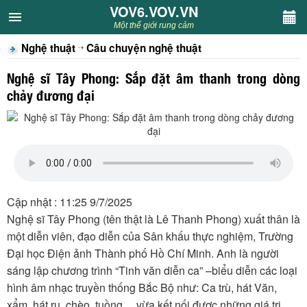
VOV6.VOV.VN
VOV6.VOV.VN
Một thế giới rung cảm
Nghệ thuật
Câu chuyện nghệ thuật
CHUYÊN MỤC
Nghệ sĩ Tây Phong: Sắp đặt âm thanh trong dòng
Khách VOV6
chảy đương đại
Văn học
Nghệ thuật
Sân khấu
Cập nhật : 11:25 9/7/2025
Nghệ sĩ Tây Phong (tên thật là Lê Thanh Phong) xuất thân là
Thiếu nhi
một diễn viên, đạo diễn của Sân khấu thực nghiệm, Trường
Đại học Điện ảnh Thành phố Hồ Chí Minh. Anh là người
Kết nối VOV6
sáng lập chương trình “Tinh văn diễn ca” –biểu diễn các loại
hình âm nhạc truyền thống Bắc Bộ như: Ca trù, hát Văn,
xẩm, hát ru, chèo, tuồng… vừa kết nối được những giá trị