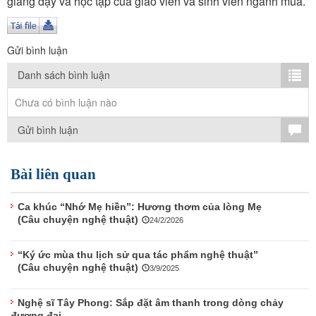
giảng dạy và học tập của giáo viên và sinh viên ngành múa.
TÌM KIẾM
Vận hành bởi QI Corp
Gửi bình luận
Danh sách bình luận
Chưa có bình luận nào
Gửi bình luận
Bài liên quan
Ca khúc “Nhớ Mẹ hiền”: Hương thơm của lòng Mẹ
(Câu chuyện nghệ thuật)
24/2/2026
“Ký ức mùa thu lịch sử qua tác phẩm nghệ thuật”
(Câu chuyện nghệ thuật)
3/9/2025
Nghệ sĩ Tây Phong: Sắp đặt âm thanh trong dòng chảy
đương đại