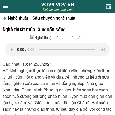
VOV6.VOV.VN
VOV6.VOV.VN
Một thế giới rung cảm
Nghệ thuật
Câu chuyện nghệ thuật
CHUYÊN MỤC
Nghệ thuật múa là nguồn sống
Khách VOV6
Văn học
Nghệ thuật
Cập nhật : 10:44 25/3/2024
Với kinh nghiệm thực tế của một diễn viên, những kiến thức
Sân khấu
lý luận của một giảng viên và dựa trên những tư liệu đi sưu
tầm, nghiên cứu của cá nhân và đồng nghiệp, Nhà giáo
Thiếu nhi
Nhân dân Phạm Minh Phương đã viết, biên soạn hai cuốn
sách “Đề cương phương pháp huấn luyện múa dân gian dân
Kết nối VOV6
tộc hệ 4 năm” và “Giáo trình múa dân tộc Chăm”. Hai cuốn
sách này là những giáo trình, tư liệu quý giá đối với công tác