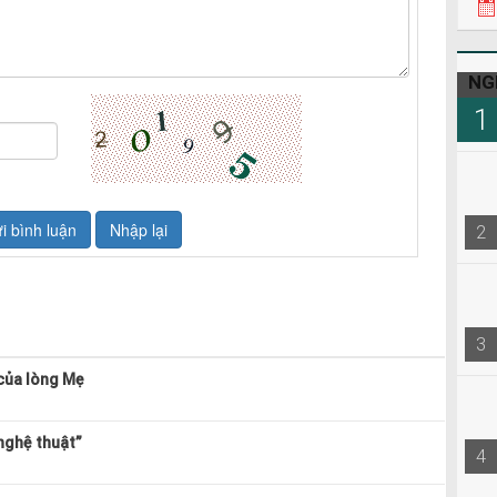
NG
1
2
3
của lòng Mẹ
nghệ thuật”
4