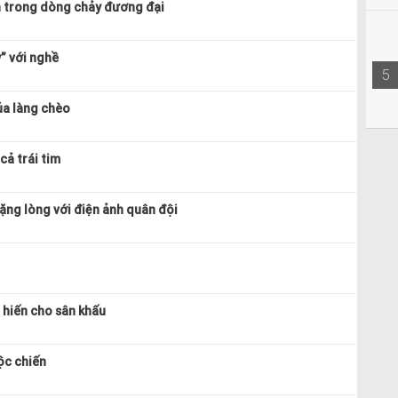
h trong dòng chảy đương đại
” với nghề
5
a làng chèo
cả trái tim
nặng lòng với điện ảnh quân đội
 hiến cho sân khấu
uộc chiến