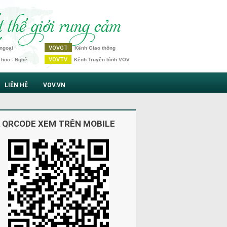
VOVGT
ngoại
Kênh Giao thông
VOVTV
 học - Nghệ
Kênh Truyền hình VOV
LIÊN HỆ
VOV.VN
 QRCODE XEM TRÊN MOBILE