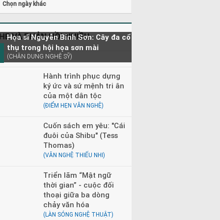
Chọn ngày khác
HE VÀ PHẢN HỒI NHIỀU
Họa sĩ Nguyễn Bỉnh Sơn: Cây đa cổ
thụ trong hội họa sơn mài
(CHÂN DUNG NGHỆ SỸ)
Hành trình phục dựng
ký ức và sứ mệnh tri ân
của một dân tộc
(ĐIỂM HẸN VĂN NGHỆ)
Cuốn sách em yêu: "Cái
đuôi của Shibu" (Tess
Thomas)
(VĂN NGHỆ THIẾU NHI)
Triển lãm “Mật ngữ
thời gian” - cuộc đối
thoại giữa ba dòng
chảy văn hóa
(LÀN SÓNG NGHỆ THUẬT)