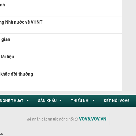
ình
ởng Nhà nước về VHNT
 gian
tài liệu
 khắc đời thường
NGHỆ THUẬT
SÂN KHẤU
THIẾU NHI
KẾT NỐI VOV6
...
...
...
VOV6.VOV.VN
để nhận các tin tức nóng hổi từ
ÂN