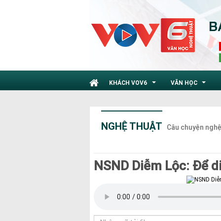
KHÁCH VOV6
VĂN HỌC
...
...
NGHỆ THUẬT
Câu chuyện nghệ
NSND Diễm Lộc: Để diễ