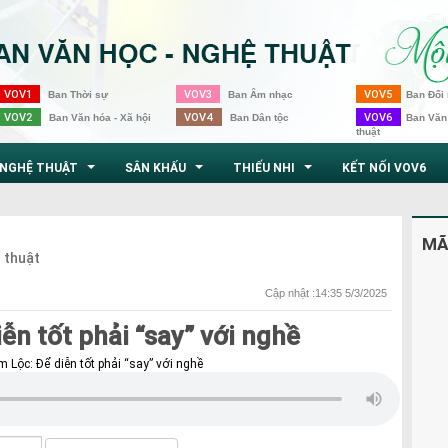
VOV1
VOV3
VOV5
Ban Thời sự
Ban Âm nhạc
Ban Đối 
VOV2
VOV4
VOV6
Ban Văn hóa - Xã hội
Ban Dân tộc
Ban Văn
thuật
NGHỆ THUẬT
SÂN KHẤU
THIẾU NHI
KẾT NỐI VOV6
...
...
...
MÃ
 thuật
Cập nhật :14:35 5/3/2025
n tốt phải “say” với nghề