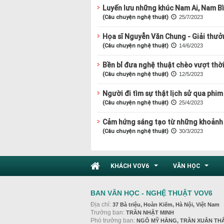
Luyến lưu những khúc Nam Ai, Nam B
(Câu chuyện nghệ thuật)
25/7/2023
Họa sĩ Nguyễn Văn Chung - Giải thư
(Câu chuyện nghệ thuật)
14/6/2023
Bền bỉ đưa nghệ thuật chèo vượt thời
(Câu chuyện nghệ thuật)
12/5/2023
Người đi tìm sự thật lịch sử qua phim 
(Câu chuyện nghệ thuật)
25/4/2023
Cảm hứng sáng tạo từ những khoảnh
(Câu chuyện nghệ thuật)
30/3/2023
KHÁCH VOV6
VĂN HỌC
...
...
BAN VĂN HỌC - NGHỆ THUẬT VOV6
Địa chỉ:
37 Bà triệu, Hoàn Kiếm, Hà Nội, Việt Nam
Trưởng ban:
TRẦN NHẬT MINH
Phó trưởng ban:
NGÔ MỸ HẰNG, TRẦN XUÂN TH