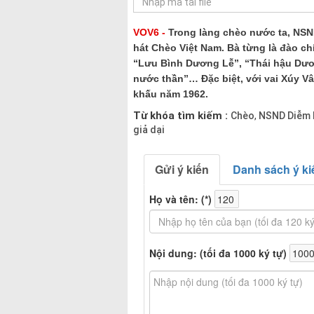
VOV6 -
Trong làng chèo nước ta, NSND
hát Chèo Việt Nam. Bà từng là đào c
“Lưu Bình Dương Lễ”, “Thái hậu Dươ
nước thần”… Đặc biệt, với vai Xúy Vâ
khấu năm 1962.
Từ khóa tìm kiếm :
Chèo
NSND Diễm 
,
giả dại