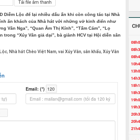
 Diễm Lộc để lại nhiều dấu ấn khi còn công tác tại Nhà
hính ăn khách của Nhà hát với những vở kinh điển như
CH
ng Vân Nga”, “Quan Âm Thị Kính”, “Tấm Cám”, “Lọ
n trong “Xúy Vân giả dại”, bà giành HCV tại Hội diễn sân
08h0
08h3
Lộc
Nhà hát Chèo Việt Nam
vai Xúy Vân
sân khấu
Xúy Vân
,
,
,
,
08h4
10h4
13h0
14h3
18h1
18h3
19h0
19h3
20h3
20h4
21h4
22h3