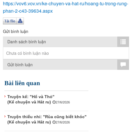
TÌM KIẾM
https://vov6.vov.vn/ke-chuyen-va-hat-ru/hoang-tu-trong-rung-
phan-2-c43-39634.aspx
Vận hành bởi QI Corp
Gửi bình luận
Danh sách bình luận
Chưa có bình luận nào
Gửi bình luận
Bài liên quan
Truyện kể: "Hổ và Thỏ"
(Kể chuyện và Hát ru)
27/6/2026
Truyện thiếu nhi: "Rùa cũng biết khóc"
(Kể chuyện và Hát ru)
27/6/2026