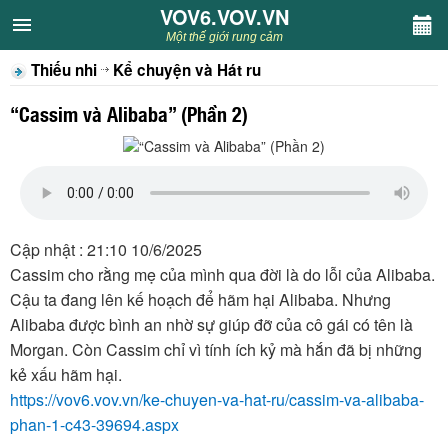
VOV6.VOV.VN
VOV6.VOV.VN
Một thế giới rung cảm
Thiếu nhi
Kể chuyện và Hát ru
CHUYÊN MỤC
“Cassim và Alibaba” (Phần 2)
Khách VOV6
Văn học
Nghệ thuật
Cập nhật : 21:10 10/6/2025
Cassim cho rằng mẹ của mình qua đời là do lỗi của Alibaba.
Sân khấu
Cậu ta đang lên kế hoạch để hãm hại Alibaba. Nhưng
Alibaba được bình an nhờ sự giúp đỡ của cô gái có tên là
Thiếu nhi
Morgan. Còn Cassim chỉ vì tính ích kỷ mà hắn đã bị những
kẻ xấu hãm hại.
Kết nối VOV6
https://vov6.vov.vn/ke-chuyen-va-hat-ru/cassim-va-alibaba-
phan-1-c43-39694.aspx