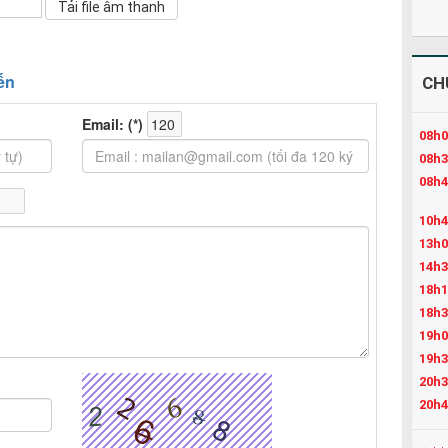
CH
08h0
08h3
08h4
10h4
13h0
14h3
18h1
18h3
19h0
19h3
20h3
20h4
21h4