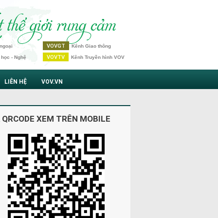
VOVGT
ngoại
Kênh Giao thông
VOVTV
 học - Nghệ
Kênh Truyền hình VOV
LIÊN HỆ
VOV.VN
 QRCODE XEM TRÊN MOBILE