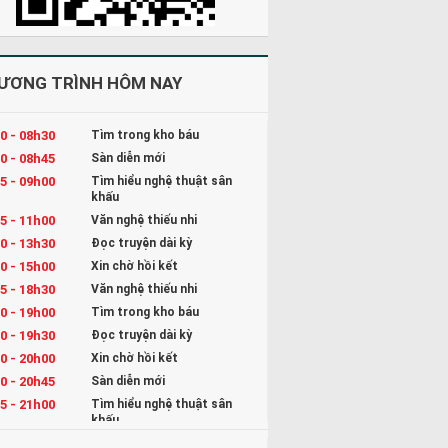
ƯƠNG TRÌNH HÔM NAY
0 - 08h30
Tìm trong kho báu
0 - 08h45
Sàn diễn mới
5 - 09h00
Tìm hiểu nghệ thuật sân
khấu
5 - 11h00
Văn nghệ thiếu nhi
0 - 13h30
Đọc truyện dài kỳ
0 - 15h00
Xin chờ hồi kết
5 - 18h30
Văn nghệ thiếu nhi
0 - 19h00
Tìm trong kho báu
0 - 19h30
Đọc truyện dài kỳ
0 - 20h00
Xin chờ hồi kết
0 - 20h45
Sàn diễn mới
5 - 21h00
Tìm hiểu nghệ thuật sân
khấu
5 - 22h00
Kể chuyện và Hát ru cho bé