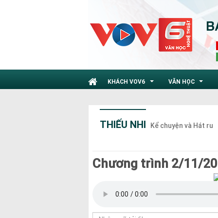
KHÁCH VOV6
VĂN HỌC
...
...
THIẾU NHI
Kể chuyện và Hát ru
Chương trình 2/11/2