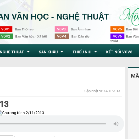
VOV1
VOV3
VOV5
Ban Thời sự
Ban Âm nhạc
Ban Đối 
VOV2
VOV4
VOV6
Ban Văn hóa - Xã hội
Ban Dân tộc
Ban Văn
thuật
NGHỆ THUẬT
SÂN KHẤU
THIẾU NHI
KẾT NỐI VOV6
...
...
...
MÃ
Cập nhật :0:0 4/11/2013
013