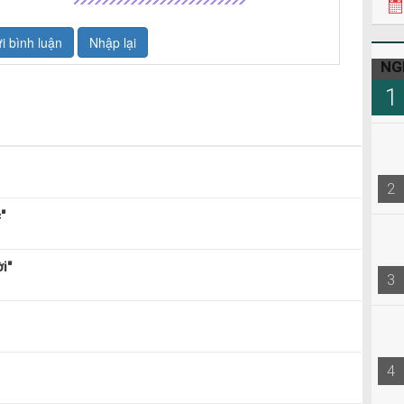
22h3
08h0
NG
1
2
"
i"
3
4