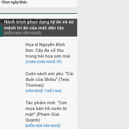
Chọn ngày khác
0 - 23h00
Đọc truyện đêm khuya
0 - 08h30
Tìm trong kho báu
HE VÀ PHẢN HỒI NHIỀU
Hành trình phục dựng ký ức và sứ
mệnh tri ân của một dân tộc
(ĐIỂM HẸN VĂN NGHỆ)
Họa sĩ Nguyễn Bỉnh
Sơn: Cây đa cổ thụ
trong hội họa sơn mài
(CHÂN DUNG NGHỆ SỸ)
Cuốn sách em yêu: "Cái
đuôi của Shibu" (Tess
Thomas)
(VĂN NGHỆ THIẾU NHI)
Tác phẩm mới: “Cơn
mưa bên hồ nước bí
mật” (Phạm Giai
Quỳnh)
(ĐIỂM HẸN VĂN NGHỆ)