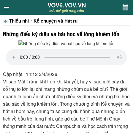
VOV6.VOV.VN
VOV6.VOV.VN
Một thế giới rung cảm
Thiếu nhi
Kể chuyện và Hát ru
CHUYÊN MỤC
Những điều kỳ diệu và bài học về lòng khiêm tốn
Khách VOV6
Văn học
Nghệ thuật
Cập nhật : 14:12 3/4/2026
Vì sao Mặt Trăng khi tròn khi khuyết, hay vì sao một cây đa
Sân khấu
cổ thụ to lớn lại chỉ mang những chùm quả bé xíu? Thế giới
quanh ta luôn ẩn chứa những điều kỳ diệu và những bài học
Thiếu nhi
sâu sắc về lòng khiêm tốn. Trong chương trình Kể chuyện và
hát ru hôm nay, chúng ta sẽ cùng du hành qua những điển
Kết nối VOV6
tích về bầu trời lung linh, gặp gỡ cậu bé Thờ Mênh Chây
thông minh của đất nước Campuchia và học cách trân trọng