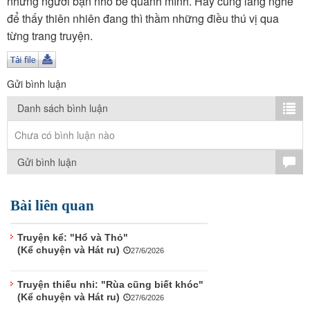
những người bạn nhỏ bé quanh mình. Hãy cùng lắng nghe
TÌM KIẾM
để thấy thiên nhiên đang thì thầm những điều thú vị qua
từng trang truyện.
Vận hành bởi QI Corp
Gửi bình luận
Danh sách bình luận
Chưa có bình luận nào
Gửi bình luận
Bài liên quan
Truyện kể: "Hổ và Thỏ"
(Kể chuyện và Hát ru)
27/6/2026
Truyện thiếu nhi: "Rùa cũng biết khóc"
(Kể chuyện và Hát ru)
27/6/2026