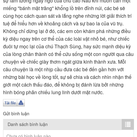
sự lầm tưởng ngây ngô của chú cáo Nâu khi muốn cắn một
TÌM KIẾM
miếng "bánh mặt trăng" khổng lồ trên đỉnh núi, các bé sẽ
cùng học cách quan sát và lắng nghe những lời giải thích trí
Vận hành bởi QI Corp
tuệ để hiểu hơn về khoảng cách và sự bao la của vũ trụ.
Không chỉ dừng lại ở đó, các em còn khám phá những điều
kỳ diệu ngay trên cơ thể của các loài vật nhỏ bé, như chiếc
đuôi tự mọc lại của chú Thạch Sùng, hay sức mạnh diệu kỳ
của lòng chân thành có thể cứu sống một con người qua câu
chuyện về chiếc giày thơm ngát giữa kinh thành xưa. Mỗi
câu chuyện là một nhịp cầu đưa các bé đến gần hơn với
những bài học về lòng tốt, sự sẻ chia và cách nhìn nhận thế
giới một cách thấu đáo, để không bị đánh lừa bởi những
hình bóng phản chiếu lung linh dưới mặt nước.
Gửi bình luận
Danh sách bình luận
Chưa có bình luận nào