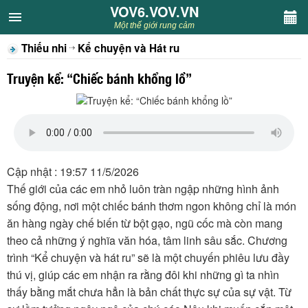
VOV6.VOV.VN
VOV6.VOV.VN
Một thế giới rung cảm
Thiếu nhi
Kể chuyện và Hát ru
CHUYÊN MỤC
Truyện kể: “Chiếc bánh khổng lồ”
Khách VOV6
Văn học
Nghệ thuật
Cập nhật : 19:57 11/5/2026
Thế giới của các em nhỏ luôn tràn ngập những hình ảnh
Sân khấu
sống động, nơi một chiếc bánh thơm ngon không chỉ là món
ăn hàng ngày chế biến từ bột gạo, ngũ cốc mà còn mang
Thiếu nhi
theo cả những ý nghĩa văn hóa, tâm linh sâu sắc. Chương
trình “Kể chuyện và hát ru” sẽ là một chuyến phiêu lưu đầy
Kết nối VOV6
thú vị, giúp các em nhận ra rằng đôi khi những gì ta nhìn
thấy bằng mắt chưa hẳn là bản chất thực sự của sự vật. Từ