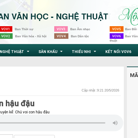
VOV1
VOV3
VOV5
Ban Thời sự
Ban Âm nhạc
Ban Đối 
VOV2
VOV4
VOV6
Ban Văn hóa - Xã hội
Ban Dân tộc
Ban Văn
thuật
NGHỆ THUẬT
SÂN KHẤU
THIẾU NHI
KẾT NỐI VOV6
...
...
...
MÃ
Cập nhật :9:21 20/5/2026
on hậu đậu