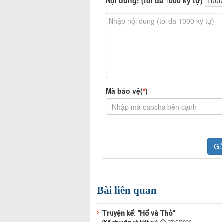
Bài liên quan
Truyện kể: "Hổ và Thỏ"
(Kể chuyện và Hát ru)
27/6/2026