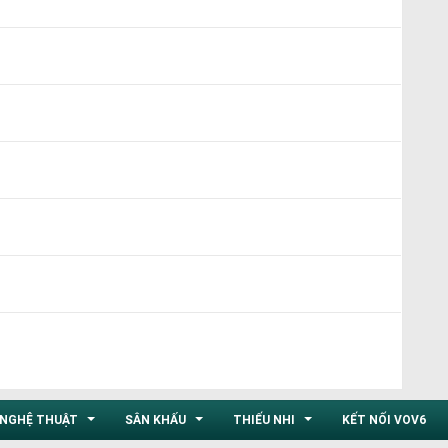
NGHỆ THUẬT
SÂN KHẤU
THIẾU NHI
KẾT NỐI VOV6
...
...
...