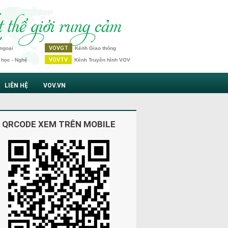
VOVGT
ngoại
Kênh Giao thông
VOVTV
 học - Nghệ
Kênh Truyền hình VOV
LIÊN HỆ
VOV.VN
 QRCODE XEM TRÊN MOBILE