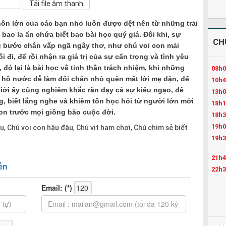
hôn lớn của các bạn nhỏ luôn được dệt nên từ những trải
 bao la ẩn chứa biết bao bài học quý giá. Đôi khi, sự
CH
 bước chân vấp ngã ngây thơ, như chú voi con mải
đi, để rồi nhận ra giá trị của sự cẩn trọng và tình yêu
 đó lại là bài học về tinh thần trách nhiệm, khi những
08h0
ồ nước dễ làm đôi chân nhỏ quên mất lời mẹ dặn, để
10h4
iới ấy cũng nghiêm khắc răn dạy cả sự kiêu ngạo, để
13h0
, biết lắng nghe và khiêm tốn học hỏi từ người lớn mới
18h1
on trước mọi giông bão cuộc đời.
18h3
19h0
ru
Chú voi con hậu đậu
Chú vịt ham chơi
Chú chim sẻ biết
,
,
,
19h3
21h4
22h3