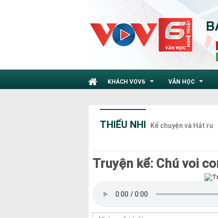
KHÁCH VOV6
VĂN HỌC
...
...
THIẾU NHI
Kể chuyện và Hát ru
Truyện kể: Chú voi c