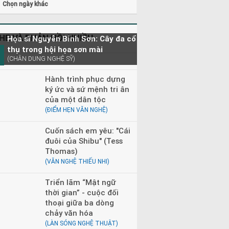
Chọn ngày khác
HE VÀ PHẢN HỒI NHIỀU
Họa sĩ Nguyễn Bỉnh Sơn: Cây đa cổ
thụ trong hội họa sơn mài
(CHÂN DUNG NGHỆ SỸ)
Hành trình phục dựng
ký ức và sứ mệnh tri ân
của một dân tộc
(ĐIỂM HẸN VĂN NGHỆ)
Cuốn sách em yêu: "Cái
đuôi của Shibu" (Tess
Thomas)
(VĂN NGHỆ THIẾU NHI)
Triển lãm “Mật ngữ
thời gian” - cuộc đối
thoại giữa ba dòng
chảy văn hóa
(LÀN SÓNG NGHỆ THUẬT)