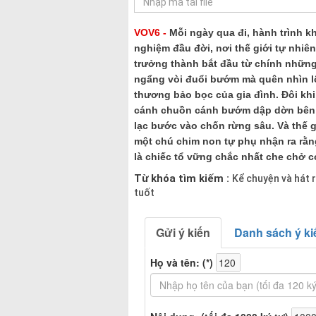
VOV6 -
Mỗi ngày qua đi, hành trình k
nghiệm đầu đời, nơi thế giới tự nhiên
trưởng thành bắt đầu từ chính những
ngẩng vòi đuổi bướm mà quên nhìn lối 
thương bảo bọc của gia đình. Đôi khi,
cánh chuồn cánh bướm dập dờn bên h
lạc bước vào chốn rừng sâu. Và thế g
một chú chim non tự phụ nhận ra rằng
là chiếc tổ vững chắc nhất che chở c
Từ khóa tìm kiếm :
Kể chuyện và hát 
tuốt