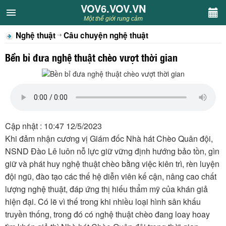
VOV6.VOV.VN
VOV6.VOV.VN
Một thế giới rung cảm
Nghệ thuật
Câu chuyện nghệ thuật
CHUYÊN MỤC
Bền bỉ đưa nghệ thuật chèo vượt thời gian
Khách VOV6
Văn học
Nghệ thuật
Cập nhật : 10:47 12/5/2023
Khi đảm nhận cương vị Giám đốc Nhà hát Chèo Quân đội,
Sân khấu
NSND Đào Lê luôn nỗ lực giữ vững định hướng bảo tồn, gìn
giữ và phát huy nghệ thuật chèo bằng việc kiên trì, rèn luyện
Thiếu nhi
đội ngũ, đào tạo các thế hệ diễn viên kế cận, nâng cao chất
lượng nghệ thuật, đáp ứng thị hiếu thẩm mỹ của khán giả
Kết nối VOV6
hiện đại. Có lẽ vì thế trong khi nhiều loại hình sân khấu
truyền thống, trong đó có nghệ thuật chèo đang loay hoay