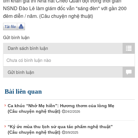
tìm khán giả thì Nhà hát Chèo Quân đội trong thời gian
TÌM KIẾM
NSND Đào Lê làm giám đốc vẫn "sáng đèn" với gần 200
đêm diễn / năm. (Câu chuyện nghệ thuật)
Vận hành bởi QI Corp
Gửi bình luận
Danh sách bình luận
Chưa có bình luận nào
Gửi bình luận
Bài liên quan
Ca khúc “Nhớ Mẹ hiền”: Hương thơm của lòng Mẹ
(Câu chuyện nghệ thuật)
24/2/2026
“Ký ức mùa thu lịch sử qua tác phẩm nghệ thuật”
(Câu chuyện nghệ thuật)
3/9/2025