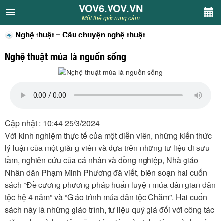
VOV6.VOV.VN
VOV6.VOV.VN
Một thế giới rung cảm
Nghệ thuật
Câu chuyện nghệ thuật
CHUYÊN MỤC
Nghệ thuật múa là nguồn sống
Khách VOV6
Văn học
Nghệ thuật
Cập nhật : 10:44 25/3/2024
Với kinh nghiệm thực tế của một diễn viên, những kiến thức
Sân khấu
lý luận của một giảng viên và dựa trên những tư liệu đi sưu
tầm, nghiên cứu của cá nhân và đồng nghiệp, Nhà giáo
Thiếu nhi
Nhân dân Phạm Minh Phương đã viết, biên soạn hai cuốn
sách “Đề cương phương pháp huấn luyện múa dân gian dân
Kết nối VOV6
tộc hệ 4 năm” và “Giáo trình múa dân tộc Chăm”. Hai cuốn
sách này là những giáo trình, tư liệu quý giá đối với công tác