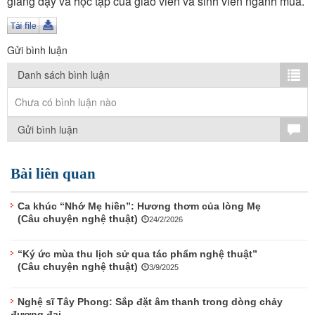
giảng dạy và học tập của giáo viên và sinh viên ngành múa.
TÌM KIẾM
Vận hành bởi QI Corp
Gửi bình luận
Danh sách bình luận
Chưa có bình luận nào
Gửi bình luận
Bài liên quan
Ca khúc “Nhớ Mẹ hiền”: Hương thơm của lòng Mẹ
(Câu chuyện nghệ thuật)
24/2/2026
“Ký ức mùa thu lịch sử qua tác phẩm nghệ thuật”
(Câu chuyện nghệ thuật)
3/9/2025
Nghệ sĩ Tây Phong: Sắp đặt âm thanh trong dòng chảy
đương đại