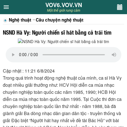
VOV6.VOV.VN
VOV6.VOV.VN
Một thế giới rung cảm
Nghệ thuật
Câu chuyện nghệ thuật
CHUYÊN MỤC
NSND Hà Vy: Người chiến sĩ hát bằng cả trái tim
Khách VOV6
Văn học
Nghệ thuật
Cập nhật : 11:21 6/8/2024
Trong quá trình hoạt động nghệ thuật của mình, ca sĩ Hà Vy
Sân khấu
đoạt nhiều giải thưởng như: HCV Hội diễn ca múa nhạc
chuyên nghiệp toàn quốc các năm 1985, 1990; HCB Hội
Thiếu nhi
diễn ca múa nhạc toàn quốc năm 1995. Tại Cuộc thi đơn ca
chuyên nghiệp toàn quốc lần thứ nhất - năm 1988, bà đã
Kết nối VOV6
giành giải Ba dòng nhạc dân gian dân tộc - truyền thống và
giải Đặc biệt “Người hát hay nhất về đề tài Bác Hồ” với bài