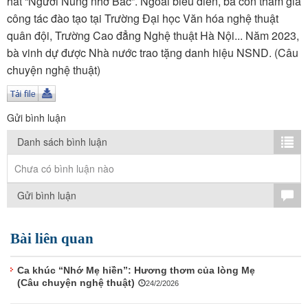
hát “Người Nùng nhớ Bác”. Ngoài biểu diễn, bà còn tham gia
TÌM KIẾM
công tác đào tạo tại Trường Đại học Văn hóa nghệ thuật
quân đội, Trường Cao đẳng Nghệ thuật Hà Nội... Năm 2023,
Vận hành bởi QI Corp
bà vinh dự được Nhà nước trao tặng danh hiệu NSND. (Câu
chuyện nghệ thuật)
Gửi bình luận
Danh sách bình luận
Chưa có bình luận nào
Gửi bình luận
Bài liên quan
Ca khúc “Nhớ Mẹ hiền”: Hương thơm của lòng Mẹ
(Câu chuyện nghệ thuật)
24/2/2026