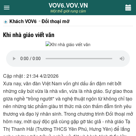
VOV6.VOV.VN
VOV6.VOV.VN
Một thế giới rung cảm
Khách VOV6
Đối thoại mở
CHUYÊN MỤC
Khi nhà giáo viết văn
Khách VOV6
Văn học
Nghệ thuật
Cập nhật : 21:34 4/2/2026
Xưa nay, văn đàn Việt Nam vốn ghi dấu ấn đậm nét bởi
Sân khấu
những cây bút vừa là nhà văn, vừa là nhà giáo. Sự giao thoa
giữa nghề "trồng người" và nghệ thuật ngôn từ không chỉ tạo
Thiếu nhi
nên những tác phẩm giàu tri thức mà còn thấm đẫm tình yêu
thương và đạo lý nhân sinh. Trong chương trình Đối thoại mở
Kết nối VOV6
hôm nay, mời quý độc giả cùng gặp gỡ tác giả - nhà giáo Tạ
Thị Thanh Hải (Trường THCS Yên Phú, Hưng Yên) để lắng