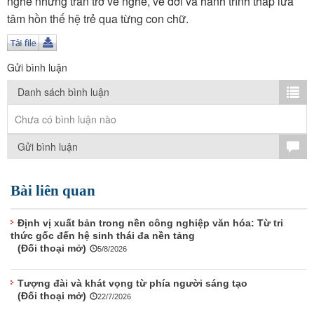
nghe những trăn trở về nghề, về đời và hành trình thắp lửa
TÌM KIẾM
tâm hồn thế hệ trẻ qua từng con chữ.
Vận hành bởi QI Corp
Gửi bình luận
Danh sách bình luận
Chưa có bình luận nào
Gửi bình luận
Bài liên quan
Định vị xuất bản trong nền công nghiệp văn hóa: Từ tri
thức gốc đến hệ sinh thái đa nền tảng
(Đối thoại mở)
5/8/2026
Tượng đài và khát vọng từ phía người sáng tạo
(Đối thoại mở)
22/7/2026