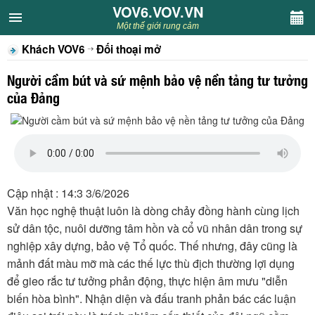
VOV6.VOV.VN
VOV6.VOV.VN
Một thế giới rung cảm
Khách VOV6
Đối thoại mở
CHUYÊN MỤC
Người cầm bút và sứ mệnh bảo vệ nền tảng tư tưởng
Khách VOV6
của Đảng
Văn học
Nghệ thuật
Cập nhật : 14:3 3/6/2026
Sân khấu
Văn học nghệ thuật luôn là dòng chảy đồng hành cùng lịch
sử dân tộc, nuôi dưỡng tâm hồn và cổ vũ nhân dân trong sự
Thiếu nhi
nghiệp xây dựng, bảo vệ Tổ quốc. Thế nhưng, đây cũng là
mảnh đất màu mỡ mà các thế lực thù địch thường lợi dụng
Kết nối VOV6
để gieo rắc tư tưởng phản động, thực hiện âm mưu "diễn
biến hòa bình". Nhận diện và đấu tranh phản bác các luận