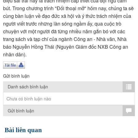
điệu sai trái này là trách nhiệm cấp thiết của đội ngũ cầm
TÌM KIẾM
bút. Trong chương trình "Đối thoại mở" hôm nay, chúng ta sẽ
cùng bàn luận về đạo đức xã hội và ý thức trách nhiệm của
Vận hành bởi QI Corp
người viết trước những làn sóng ngầm ấy, qua cuộc trò
chuyện với một người đã từng nhiều năm gắn bó với các
trang sách và tạp chí của ngành Công an - Nhà văn, Nhà
báo Nguyễn Hồng Thái (Nguyên Giám đốc NXB Công an
nhân dân).
Gửi bình luận
Danh sách bình luận
Chưa có bình luận nào
Gửi bình luận
Bài liên quan