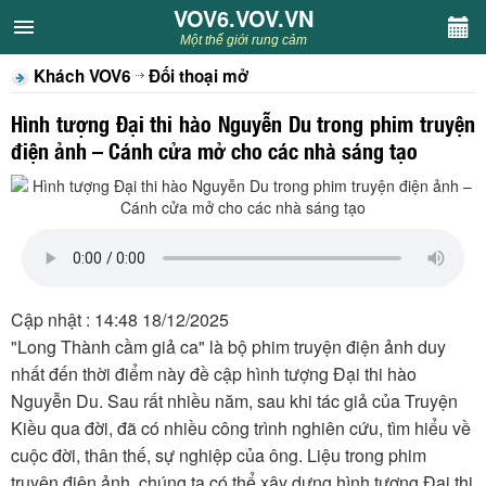
VOV6.VOV.VN
VOV6.VOV.VN
Một thế giới rung cảm
Khách VOV6
Đối thoại mở
CHUYÊN MỤC
Hình tượng Đại thi hào Nguyễn Du trong phim truyện
Khách VOV6
điện ảnh – Cánh cửa mở cho các nhà sáng tạo
Văn học
Nghệ thuật
Sân khấu
Cập nhật : 14:48 18/12/2025
"Long Thành cầm giả ca" là bộ phim truyện điện ảnh duy
Thiếu nhi
nhất đến thời điểm này đề cập hình tượng Đại thi hào
Nguyễn Du. Sau rất nhiều năm, sau khi tác giả của Truyện
Kết nối VOV6
Kiều qua đời, đã có nhiều công trình nghiên cứu, tìm hiểu về
cuộc đời, thân thế, sự nghiệp của ông. Liệu trong phim
truyện điện ảnh, chúng ta có thể xây dựng hình tượng Đại thi