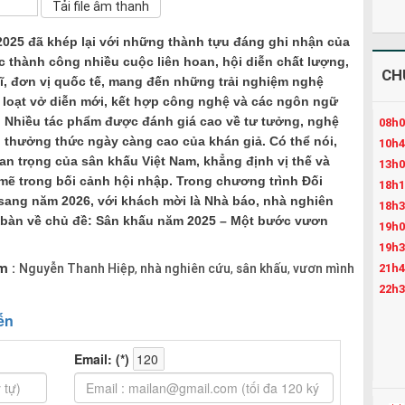
2025 đã khép lại với những thành tựu đáng ghi nhận của
 thành công nhiều cuộc liên hoan, hội diễn chất lượng,
CH
ĩ, đơn vị quốc tế, mang đến những trải nghiệm nghệ
loạt vở diễn mới, kết hợp công nghệ và các ngôn ngữ
 Nhiều tác phẩm được đánh giá cao về tư tưởng, nghệ
08h0
 thưởng thức ngày càng cao của khán giả. Có thể nói,
10h4
n trọng của sân khấu Việt Nam, khẳng định vị thế và
13h0
mẽ trong bối cảnh hội nhập. Trong chương trình Đối
18h1
sang năm 2026, với khách mời là Nhà báo, nhà nghiên
18h3
bàn về chủ đề: Sân khấu năm 2025 – Một bước vươn
19h0
19h3
m :
Nguyễn Thanh Hiệp
nhà nghiên cứu
sân khấu
vươn mình
21h4
,
,
,
22h3