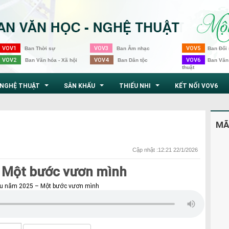
VOV1
VOV3
VOV5
Ban Thời sự
Ban Âm nhạc
Ban Đối 
VOV2
VOV4
VOV6
Ban Văn hóa - Xã hội
Ban Dân tộc
Ban Văn
thuật
NGHỆ THUẬT
SÂN KHẤU
THIẾU NHI
KẾT NỐI VOV6
...
...
...
MÃ
Cập nhật :12:21 22/1/2026
 Một bước vươn mình