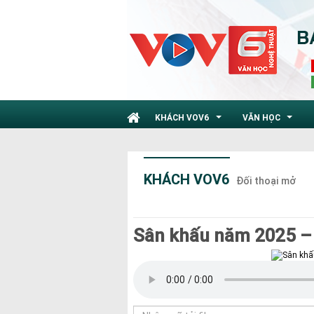
KHÁCH VOV6
VĂN HỌC
...
...
KHÁCH VOV6
Đối thoại mở
Sân khấu năm 2025 –