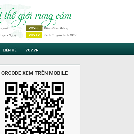
VOVGT
ngoại
Kênh Giao thông
VOVTV
 học - Nghệ
Kênh Truyền hình VOV
LIÊN HỆ
VOV.VN
 QRCODE XEM TRÊN MOBILE