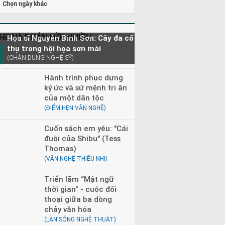
Chọn ngày khác
HE VÀ PHẢN HỒI NHIỀU
Họa sĩ Nguyễn Bỉnh Sơn: Cây đa cổ
thụ trong hội họa sơn mài
(CHÂN DUNG NGHỆ SỸ)
Hành trình phục dựng
ký ức và sứ mệnh tri ân
của một dân tộc
(ĐIỂM HẸN VĂN NGHỆ)
Cuốn sách em yêu: "Cái
đuôi của Shibu" (Tess
Thomas)
(VĂN NGHỆ THIẾU NHI)
Triển lãm “Mật ngữ
thời gian” - cuộc đối
thoại giữa ba dòng
chảy văn hóa
(LÀN SÓNG NGHỆ THUẬT)