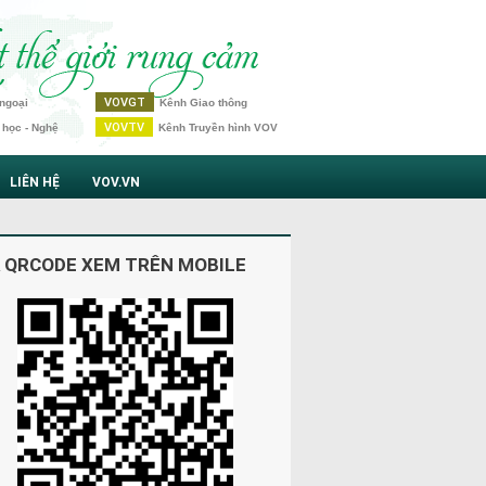
VOVGT
ngoại
Kênh Giao thông
VOVTV
 học - Nghệ
Kênh Truyền hình VOV
LIÊN HỆ
VOV.VN
 QRCODE XEM TRÊN MOBILE