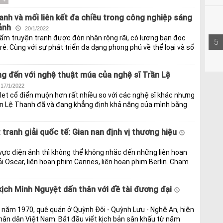
+
anh và mối liên kết đa chiều trong công nghiệp sáng
 ảnh
20/1/2022
ẩm truyện tranh được đón nhận rộng rãi, có lượng bạn đọc
5
rẻ. Cùng với sự phát triển đa dạng phong phú về thể loại và số
g đến với nghệ thuật múa của nghệ sĩ Trần Lệ
17/1/2022
llet cổ điển muộn hơn rất nhiều so với các nghệ sĩ khác nhưng
rần Lệ Thanh đã và đang khẳng định khả năng của mình bằng
 tranh giải quốc tế: Gian nan định vị thương hiệu
vực điện ảnh thì không thể không nhắc đến những liên hoan
i Oscar, liên hoan phim Cannes, liên hoan phim Berlin. Chạm
kịch Minh Nguyệt dấn thân với đề tài đương đại
nh năm 1970, quê quán ở Quỳnh Đôi - Quỳnh Lưu - Nghệ An, hiện
Nhân dân Việt Nam. Bắt đầu viết kịch bản sân khấu từ năm