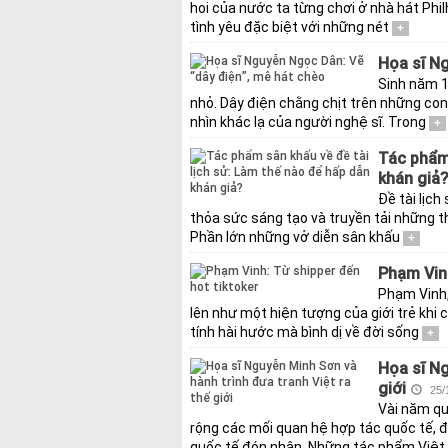
hoi của nước ta từng chơi ở nhà hát Phil
tình yêu đặc biệt với những nét
+
Họa sĩ Ng
Sinh năm 1
nhỏ. Dây điện chằng chịt trên những con
nhìn khác lạ của người nghệ sĩ. Trong
+
Tác phẩm 
khán giả?
Đề tài lịch
thỏa sức sáng tạo và truyền tải những 
Phần lớn những vở diễn sân khấu
+
Phạm Vinh
Phạm Vinh,
lên như một hiện tượng của giới trẻ khi
tính hài hước mà bình dị về đời sống
+
Họa sĩ Ng
giới
25/
Vài năm qu
rộng các mối quan hệ hợp tác quốc tế, 
quốc tế đón nhận. Những tác phẩm Việt