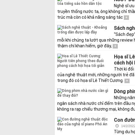
Nghệ sĩ ưu 
truyền thống nước ta, ông không chỉ thần
trúc mà còn có khả năng sáng tác
+
Sách ngh
“Sách đẹp”,
mỗi khi chúng ta lướt qua những review 
thậm chí khan hiếm, giờ đây,
+
Họa sĩ L
cách hội 
Thời kì đổi
của nghệ thuật mới, những người trẻ đã 
trong đó có họa sĩ Lê Thiết Cương.
+
Dòng phi
Những năm 
ngân sách nhà nước chỉ đếm trên đầu ng
không ra rạp chiếu thương mại, không đ
Con đườn
14/2/202
Từng du họ