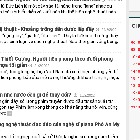
28/2/2022
tú Đức Liên là một cây sáo tài năng trong “làng” nhạc cụ
 thái khi biểu diễn và xuất sắc khi thể hiện nghệ thuật sáo
CH
ệ thuật - Khoảng trống dần được lấp đầy
24/2/2022
 “nặng tay”, “giá trị”, “đắt tiền”… Đây là từ khóa thường thấy
hoặc bình luận về sách nghệ thuật. Sau thời gian vắng bóng,
06h0
08h0
10h4
ê Thiết Cương: Người tiên phong theo đuổi phong
13h0
họa tối giản
21/2/2022
14h0
 mới, trong lòng hội họa Việt Nam đã xuất hiện những yếu tố
tiên phong, bắc cầu mở ra một hướng đi khác trong hội họa,
18h1
18h3
19h0
m nhà nước cần gì để thay đổi?
16/2/2022
19h3
gần đây, số lượng phim truyện được đầu tư sản xuất từ
21h3
ón tay. Phim làm xong không có khả năng thu hồi vốn, cũng
ược
+
g nghệ thuật độc đáo của nghệ sĩ piano Phó An My
2
c và tốt nghiệp xuất sắc ở Đức, là nghệ sĩ dương cầm hiếm