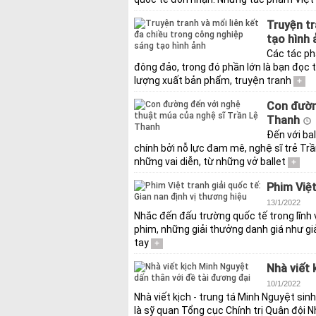
Truyện tr
tạo hình
Các tác ph
đông đảo, trong đó phần lớn là bạn đọc t
lượng xuất bản phẩm, truyện tranh
+
Con đườn
Thanh
Đến với ba
chính bởi nỗ lực đam mê, nghệ sĩ trẻ T
những vai diễn, từ những vở ballet
+
Phim Việt
13/1/2022
Nhắc đến đấu trường quốc tế trong lĩnh 
phim, những giải thưởng danh giá như giả
tay
+
Nhà viết 
10/1/2022
Nhà viết kịch - trung tá Minh Nguyệt si
là sỹ quan Tổng cục Chính trị Quân đội 