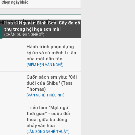
Chọn ngày khác
HE VÀ PHẢN HỒI NHIỀU
Họa sĩ Nguyễn Bỉnh Sơn: Cây đa cổ
thụ trong hội họa sơn mài
(CHÂN DUNG NGHỆ SỸ)
Hành trình phục dựng
ký ức và sứ mệnh tri ân
của một dân tộc
(ĐIỂM HẸN VĂN NGHỆ)
Cuốn sách em yêu: "Cái
đuôi của Shibu" (Tess
Thomas)
(VĂN NGHỆ THIẾU NHI)
Triển lãm “Mật ngữ
thời gian” - cuộc đối
thoại giữa ba dòng
chảy văn hóa
(LÀN SÓNG NGHỆ THUẬT)