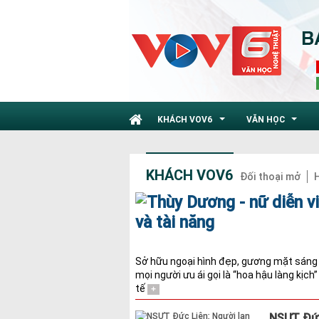
KHÁCH VOV6
VĂN HỌC
...
...
KHÁCH VOV6
Đối thoại mở
H
Sở hữu ngoại hình đẹp, gương mặt sáng 
mọi người ưu ái gọi là “hoa hậu làng kịch
tế
+
NSƯT Đức 