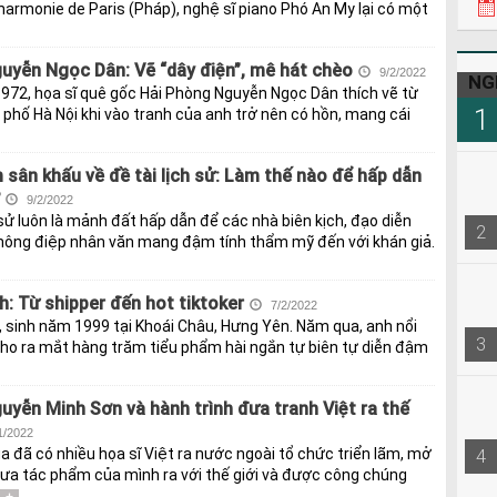
harmonie de Paris (Pháp), nghệ sĩ piano Phó An My lại có một
uyễn Ngọc Dân: Vẽ “dây điện”, mê hát chèo
9/2/2022
NG
972, họa sĩ quê gốc Hải Phòng Nguyễn Ngọc Dân thích vẽ từ
1
 phố Hà Nội khi vào tranh của anh trở nên có hồn, mang cái
sân khấu về đề tài lịch sử: Làm thế nào để hấp dẫn
9/2/2022
 sử luôn là mảnh đất hấp dẫn để các nhà biên kịch, đạo diễn
2
thông điệp nhân văn mang đậm tính thẩm mỹ đến với khán giả.
: Từ shipper đến hot tiktoker
7/2/2022
 sinh năm 1999 tại Khoái Châu, Hưng Yên. Năm qua, anh nổi
3
 cho ra mắt hàng trăm tiểu phẩm hài ngắn tự biên tự diễn đậm
uyễn Minh Sơn và hành trình đưa tranh Việt ra thế
1/2022
4
a đã có nhiều họa sĩ Việt ra nước ngoài tổ chức triển lãm, mở
đưa tác phẩm của mình ra với thế giới và được công chúng