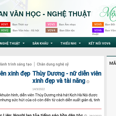
VOV1
VOV3
VOV5
Ban Thời sự
Ban Âm nhạc
Ban Đối 
VOV2
VOV4
VOV6
Ban Văn hóa - Xã hội
Ban Dân tộc
Ban Văn
thuật
NGHỆ THUẬT
SÂN KHẤU
THIẾU NHI
KẾT NỐI VOV6
...
...
...
MÃ
ành trình sáng tạo
Chân dung nghệ sỹ
Thùy Dương - nữ diễn viên
xinh đẹp và tài năng
14/3/2022
khuôn hình, diễn viên Thùy Dương nhà hát Kịch Hà Nội được
” nhưng sức hút của cô còn đến từ cách diễn xuất giản dị, tinh
Liên: Người lan tỏa tiếng sáo hồn dân tộc