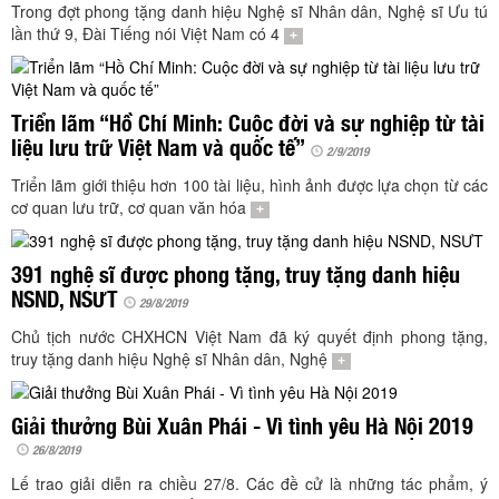
TÌM KIẾM
Trong đợt phong tặng danh hiệu Nghệ sĩ Nhân dân, Nghệ sĩ Ưu tú
lần thứ 9, Đài Tiếng nói Việt Nam có 4
+
Vận hành bởi QI Corp
Triển lãm “Hồ Chí Minh: Cuộc đời và sự nghiệp từ tài
liệu lưu trữ Việt Nam và quốc tế”
2/9/2019
Triển lãm giới thiệu hơn 100 tài liệu, hình ảnh được lựa chọn từ các
cơ quan lưu trữ, cơ quan văn hóa
+
391 nghệ sĩ được phong tặng, truy tặng danh hiệu
NSND, NSƯT
29/8/2019
Chủ tịch nước CHXHCN Việt Nam đã ký quyết định phong tặng,
truy tặng danh hiệu Nghệ sĩ Nhân dân, Nghệ
+
Giải thưởng Bùi Xuân Phái - Vì tình yêu Hà Nội 2019
26/8/2019
Lế trao giải diễn ra chiều 27/8. Các đề cử là những tác phẩm, ý