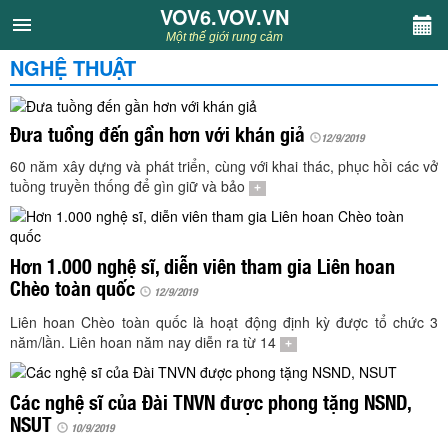
VOV6.VOV.VN
VOV6.VOV.VN
Một thế giới rung cảm
NGHỆ THUẬT
CHUYÊN MỤC
Khách VOV6
Đưa tuồng đến gần hơn với khán giả
12/9/2019
60 năm xây dựng và phát triển, cùng với khai thác, phục hồi các vở
Văn học
tuồng truyền thống để gìn giữ và bảo
+
Nghệ thuật
Hơn 1.000 nghệ sĩ, diễn viên tham gia Liên hoan
Chèo toàn quốc
Sân khấu
12/9/2019
Liên hoan Chèo toàn quốc là hoạt động định kỳ được tổ chức 3
Thiếu nhi
năm/lần. Liên hoan năm nay diễn ra từ 14
+
Kết nối VOV6
Các nghệ sĩ của Đài TNVN được phong tặng NSND,
NSUT
10/9/2019